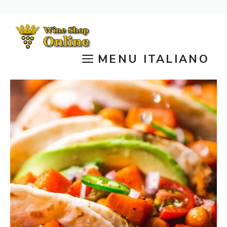
Vai
al
contenuto
MENU ITALIANO