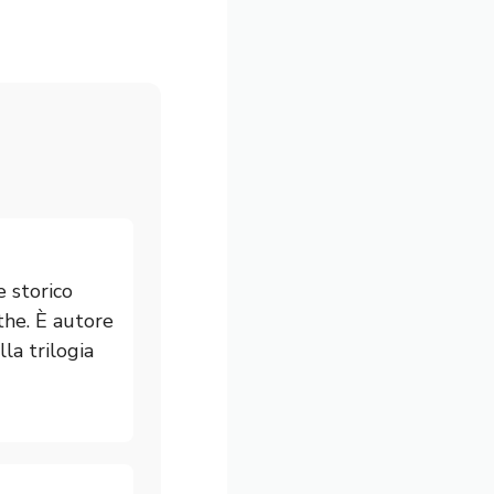
e storico
the. È autore
la trilogia