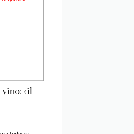
vino: «il
ura tedesca,