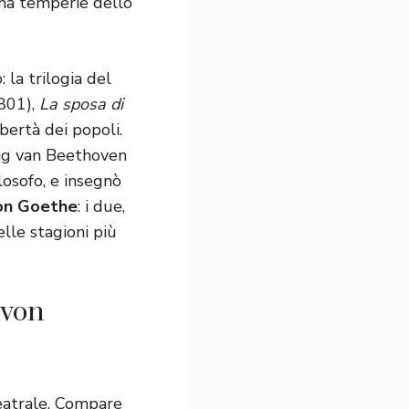
ena temperie dello
 la trilogia del
801),
La sposa di
ibertà dei popoli.
dwig van Beethoven
losofo, e insegnò
on Goethe
: i due,
lle stagioni più
 von
teatrale. Compare