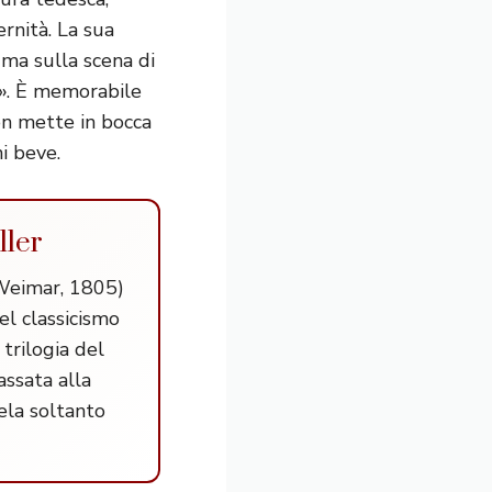
rnità. La sua
 ma sulla scena di
o». È memorabile
non mette in bocca
hi beve.
ller
 Weimar, 1805)
el classicismo
a trilogia del
assata alla
vela soltanto