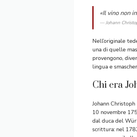
«Il vino non i
— Johann Christoph
Nell’originale ted
una di quelle mass
provengono, diven
lingua e smaschera
Chi era Jo
Johann Christoph 
10 novembre 1759 
dal duca del Württ
scrittura: nel 178