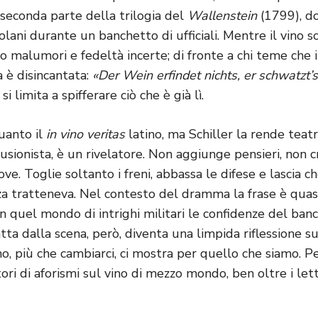
a seconda parte della trilogia del
Wallenstein
(1799), do
solani durante un banchetto di ufficiali. Mentre il vino sc
no malumori e fedeltà incerte; di fronte a chi teme che i
a è disincantata:
«Der Wein erfindet nichts, er schwatzt’
si limita a spifferare ciò che è già lì.
quanto il
in vino veritas
latino, ma Schiller la rende teatr
usionista, è un rivelatore. Non aggiunge pensieri, non c
ove. Toglie soltanto i freni, abbassa le difese e lascia c
za tratteneva. Nel contesto del dramma la frase è quas
in quel mondo di intrighi militari le confidenze del ba
ta dalla scena, però, diventa una limpida riflessione s
vino, più che cambiarci, ci mostra per quello che siamo. 
ori di aforismi sul vino di mezzo mondo, ben oltre i lett