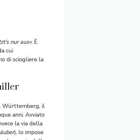
zt’s nur aus»
. È
da cui
 di sciogliere la
iller
l Württemberg, il
que anni. Avviato
vece la via della
äuber
), lo impose