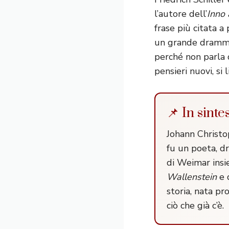
l’autore dell’
Inno 
frase più citata a
un grande dramma 
perché non parla d
pensieri nuovi, si 
📌 In sint
Johann Christo
fu un poeta, dr
di Weimar insi
Wallenstein
e 
storia, nata pr
ciò che già c’è.