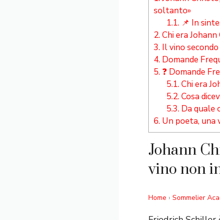
soltanto»
1.1.
📌 In sinte
2.
Chi era Johann 
3.
Il vino secondo
4.
Domande Frequ
5.
❓ Domande Frequ
5.1.
Chi era Jo
5.2.
Cosa diceva
5.3.
Da quale op
6.
Un poeta, una v
Johann Chri
vino non in
Home
›
Sommelier Ac
Friedrich Schille