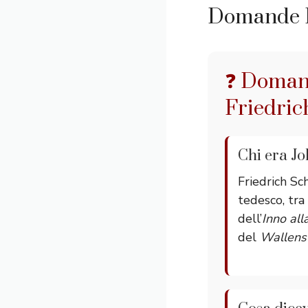
Domande 
❓ Domand
Friedric
Chi era Jo
Friedrich Sc
tedesco, tra
dell’
Inno all
del
Wallens