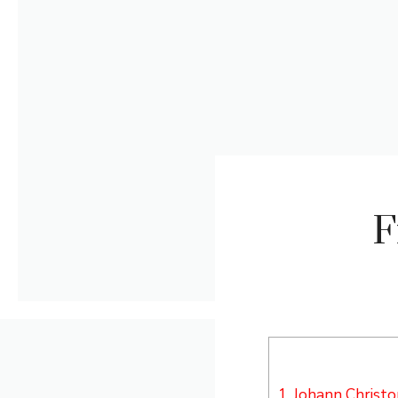
F
1.
Johann Christoph