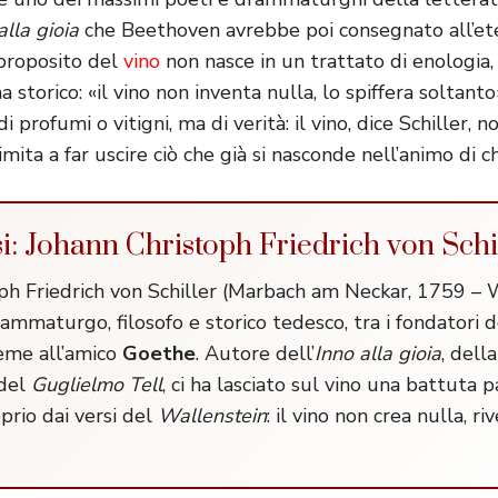
alla gioia
che Beethoven avrebbe poi consegnato all’ete
 proposito del
vino
non nasce in un trattato di enologia,
storico: «il vino non inventa nulla, lo spiffera soltant
i profumi o vitigni, ma di verità: il vino, dice Schiller, 
limita a far uscire ciò che già si nasconde nell’animo di c
esi: Johann Christoph Friedrich von Schi
ph Friedrich von Schiller (Marbach am Neckar, 1759 –
ammaturgo, filosofo e storico tedesco, tra i fondatori d
eme all’amico
Goethe
. Autore dell’
Inno alla gioia
, dell
del
Guglielmo Tell
, ci ha lasciato sul vino una battuta p
oprio dai versi del
Wallenstein
: il vino non crea nulla, ri