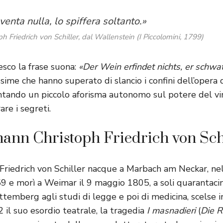
nventa nulla, lo spiffera soltanto.»
 Friedrich von Schiller, dal
Wallenstein
(
I Piccolomini
, 1799)
esco la frase suona:
«Der Wein erfindet nichts, er schwat
ime che hanno superato di slancio i confini dell’opera 
tando un piccolo aforisma autonomo sul potere del vino
re i segreti.
hann Christoph Friedrich von Sch
Friedrich von Schiller nacque a Marbach am Neckar, ne
e morì a Weimar il 9 maggio 1805, a soli quarantacin
emberg agli studi di legge e poi di medicina, scelse in
2 il suo esordio teatrale, la tragedia
I masnadieri
(
Die R