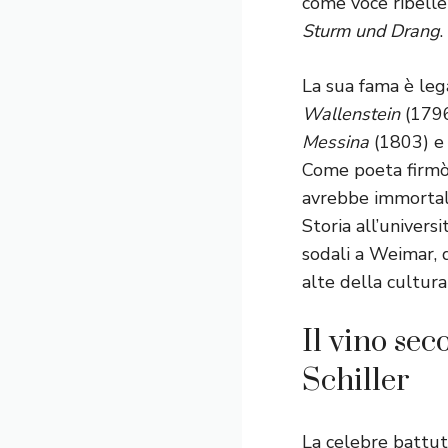
come voce ribelle
Sturm und Drang
.
La sua fama è lega
Wallenstein
(179
Messina
(1803) e 
Come poeta firmò 
avrebbe immortalat
Storia all’universi
sodali a Weimar, 
alte della cultur
Il vino se
Schiller
La celebre battut