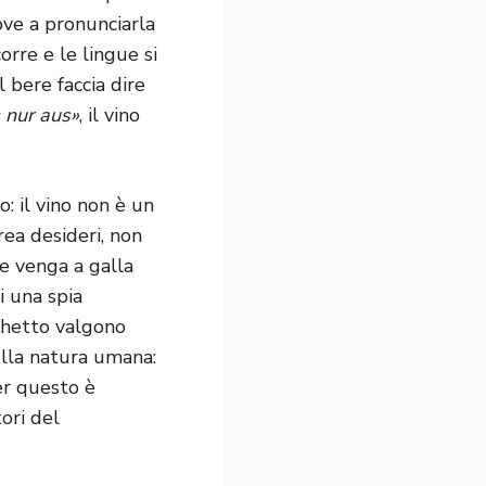
ve a pronunciarla
orre e le lingue si
l bere faccia dire
s nur aus»
, il vino
o: il vino non è un
rea desideri, non
he venga a galla
i una spia
nchetto valgono
ulla natura umana:
Per questo è
ori del