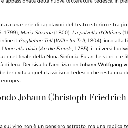
 e appassionata della nuova letteratura tedesca, in pi
ta a una serie di capolavori del teatro storico e tragico:
6-1799),
Maria Stuarda
(1800),
La pulzella d’Orléans
(1
infine il
Guglielmo Tell
(
Wilhelm Tell
, 1804), inno alla l
l’
Inno alla gioia
(
An die Freude
, 1785), i cui versi Lu
o nel finale della Nona Sinfonia. Fu anche storico e fi
tà di Jena. Decisiva fu l’amicizia con
Johann Wolfgang v
diedero vita a quel classicismo tedesco che resta una de
a europea.
condo Johann Christoph Friedrich
a sul vino non è un pensiero astratto, ma una replica 