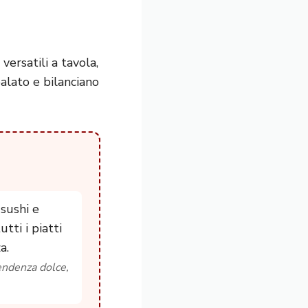
versatili a tavola,
palato e bilanciano
 sushi e
tti i piatti
a.
tendenza dolce,