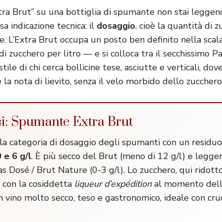
ra Brut” su una bottiglia di spumante non stai leggen
sa indicazione tecnica: il
dosaggio
, cioè la quantità di 
ce. L’Extra Brut occupa un posto ben definito nella sca
i zucchero per litro — e si colloca tra il secchissimo Pa
stile di chi cerca bollicine tese, asciutte e verticali, do
o e la nota di lievito, senza il velo morbido dello zucchero
esi: Spumante Extra Brut
la categoria di dosaggio degli spumanti con un residuo
 e 6 g/l
. È più secco del Brut (meno di 12 g/l) e leg
s Dosé / Brut Nature (0-3 g/l). Lo zucchero, qui ridott
 con la cosiddetta
liqueur d’expédition
al momento dell
un vino molto secco, teso e gastronomico, ideale con cru