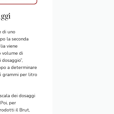
aggi
e di uno
opo la seconda
glia viene
o volume di
 dosaggio”,
oppo a determinare
 6 grammi per litro
scala dei dosaggi
 Poi, per
odotti il Brut,