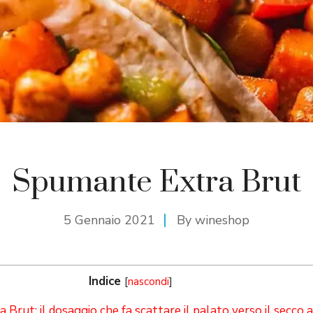
Spumante Extra Brut
5 Gennaio 2021
By
wineshop
Indice
[
nascondi
]
Brut: il dosaggio che fa scattare il palato verso il secco 