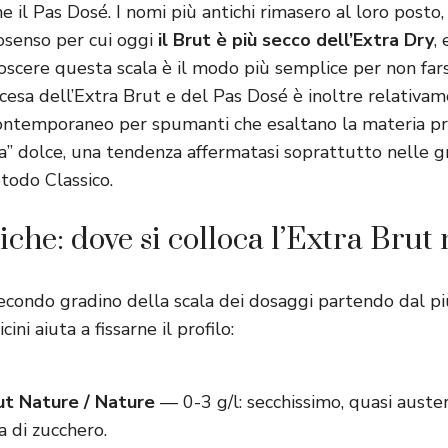
ine il Pas Dosé. I nomi più antichi rimasero al loro post
osenso per cui oggi
il Brut è più secco dell’Extra Dry
,
oscere questa scala è il modo più semplice per non fars
ascesa dell’Extra Brut e del Pas Dosé è inoltre relativa
 contemporaneo per spumanti che esaltano la materia pri
a” dolce, una tendenza affermatasi soprattutto nelle g
todo Classico.
iche: dove si colloca l’Extra Brut 
 secondo gradino della scala dei dosaggi partendo dal pi
icini aiuta a fissarne il profilo:
ut Nature / Nature
— 0-3 g/l: secchissimo, quasi auste
a di zucchero.