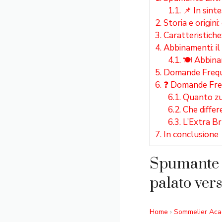
1.1.
📌 In sint
2.
Storia e origini
3.
Caratteristiche:
4.
Abbinamenti: il
4.1.
🍽️ Abbina
5.
Domande Frequ
6.
❓ Domande Freq
6.1.
Quanto zu
6.2.
Che differ
6.3.
L’Extra Br
7.
In conclusione
Spumante E
palato vers
Home
›
Sommelier Ac