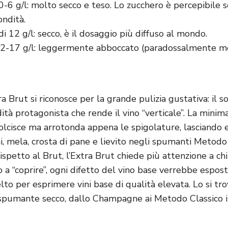
-6 g/l: molto secco e teso. Lo zucchero è percepibile 
ondità.
12 g/l: secco, è il dosaggio più diffuso al mondo.
-17 g/l: leggermente abboccato (paradossalmente m
a Brut si riconosce per la grande pulizia gustativa: il so
dità protagonista che rende il vino “verticale”. La minim
lcisce ma arrotonda appena le spigolature, lasciando 
 mela, crosta di pane e lievito negli spumanti Metodo C
 Rispetto al Brut, l’Extra Brut chiede più attenzione a ch
 a “coprire”, ogni difetto del vino base verrebbe espos
elto per esprimere vini base di qualità elevata. Lo si tro
spumante secco, dallo Champagne ai Metodo Classico it