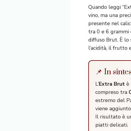
Quando leggi “Ext
vino, ma una preci
presente nel cali
tra 0 e 6 grammi d
diffuso Brut. È lo 
l’acidità, il frutt
📌 In sint
L’
Extra Brut
è 
compreso tra
0
estremo del Pa
viene aggiunto
Il risultato è 
piatti delicati.