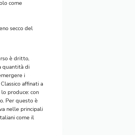
solo come
eno secco del
rso è dritto,
a quantità di
emergere i
lassico affinati a
i lo produce: con
to. Per questo è
va nelle principali
aliani come il