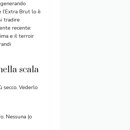
o, generando
 e l’Extra Brut lo è
i tradire
mente recente:
ma e il terroir
randi
nella scala
ù secco. Vederlo
ro. Nessuna (o