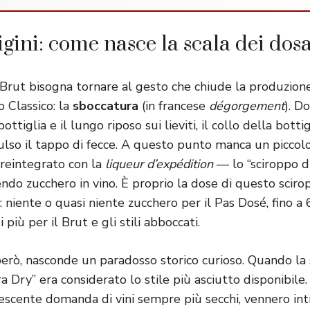
igini: come nasce la scala dei dos
a Brut bisogna tornare al gesto che chiude la produzion
Classico: la
sboccatura
(in francese
dégorgement
). D
ttiglia e il lungo riposo sui lieviti, il collo della botti
lso il tappo di fecce. A questo punto manca un piccol
 reintegrato con la
liqueur d’expédition
— lo “sciroppo di
endo zucchero in vino. È proprio la dose di questo scir
e: niente o quasi niente zucchero per il Pas Dosé, fino a
i più per il Brut e gli stili abboccati.
però, nasconde un paradosso storico curioso. Quando la 
ra Dry” era considerato lo stile più asciutto disponibile.
escente domanda di vini sempre più secchi, vennero intr