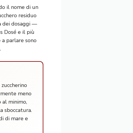
do il nome di un
zucchero residuo
la dei dosaggi —
s Dosé e il più
ve a parlare sono
.
 zuccherino
germente meno
o al minimo,
a sboccatura.
di di mare e