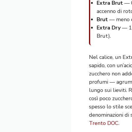
Extra Brut
— 0
accenno di rot
Brut
— meno di 
Extra Dry
— 12
Brut).
Nel calice, un Extr
sapido, con un’aci
zucchero non addo
profumi — agrumi,
lungo sui lieviti.
così poco zucchero
spesso lo stile sc
denominazioni di 
Trento DOC
.