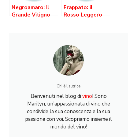
Negroamaro: Il
Frappato: il
Grande Vitigno
Rosso Leggero
del Salento —
della Sicilia che
Caratteristiche,
Profuma di
Denominazioni e
Fragole e Viole
Abbinamenti
Chi è l'autrice
Benvenuti nel blog di
vino
! Sono
Marilyn, un'appassionata di vino che
condivide la sua conoscenza e la sua
passione con voi. Scopriamo insieme il
mondo del vino!