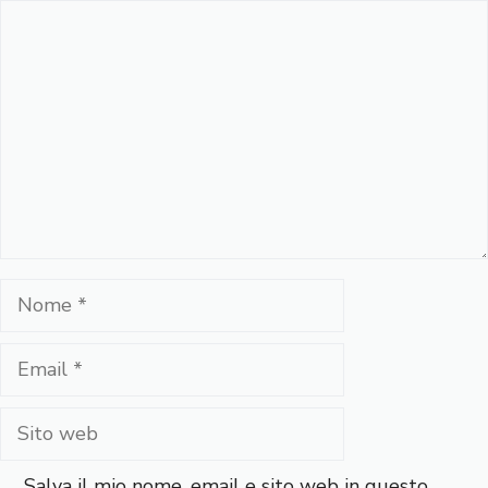
Commento
Nome
Email
Sito
web
Salva il mio nome, email e sito web in questo