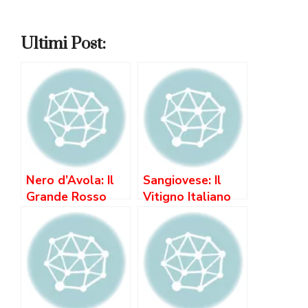
Ultimi Post:
Nero d’Avola: Il
Sangiovese: Il
Grande Rosso
Vitigno Italiano
Siciliano —
più Coltivato —
Caratteristiche,
da Chianti a
Gusto e
Brunello
Abbinamenti