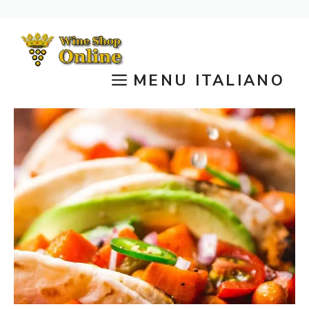
Vai
al
contenuto
MENU ITALIANO