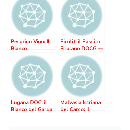
Pecorino Vino: Il
Picolit: il Passito
Bianco
Friulano DOCG —
dell’Appennino
il Grande Bianco
che Non Hai
Dolce di cui Non
Ancora Scoperto
Hai Sentito
Parlare
Lugana DOC: il
Malvasia Istriana
Bianco del Garda
del Carso: il
che Invecchia
Bianco Aromatico
come un Grande
dell’Adriatico