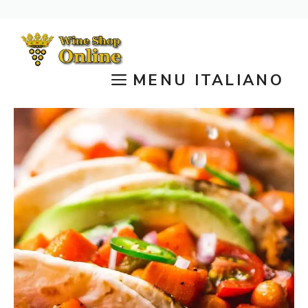
Vai
al
contenuto
MENU ITALIANO