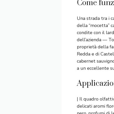
Come funz
Una strada tra i c
della “mocetta” c
condite con il la
dell’azienda — To
proprietà della fa
Redda e di Castel
cabernet sauvigno
a un eccellente s
Applicazio
| Il quadro olfatt
delicati aromi flo
nero, profumi di l