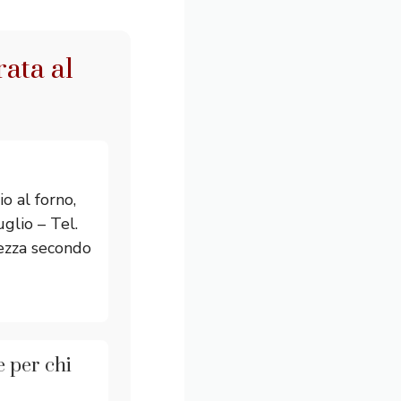
ata al
io al forno,
lio – Tel.
lezza secondo
e per chi