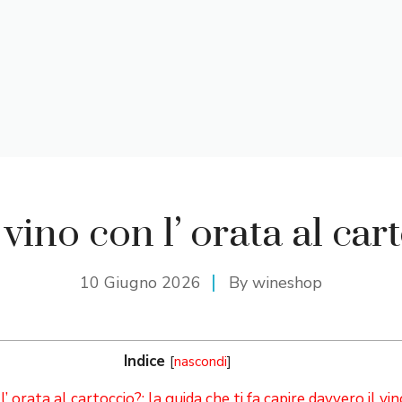
vino con l’ orata al car
10 Giugno 2026
By
wineshop
Indice
[
nascondi
]
 orata al cartoccio?: la guida che ti fa capire davvero il vin