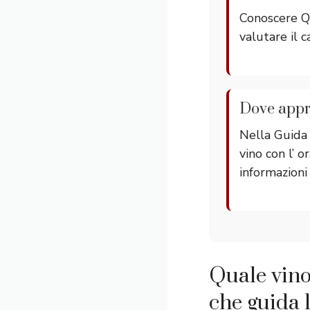
Conoscere Qu
valutare il c
Dove appro
Nella Guida
vino con l’ o
informazioni
Quale vino
che guida l