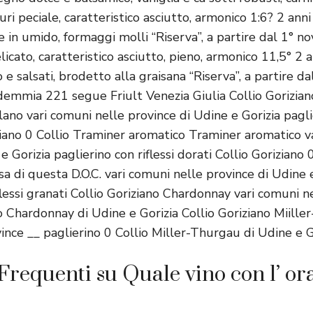
ri peciale, caratteristico asciutto, armonico 1:6? 2 anni 
 e in umido, formaggi molli “Riserva”, a partire dal 1° 
icato, caratteristico asciutto, pieno, armonico 11,5° 2 a
 e salsati, brodetto alla graisana “Riserva”, a partire 
 demmia 221 segue Friult Venezia Giulia Collio Gorizian
ulano vari comuni nelle province di Udine e Gorizia paglie
riziano 0 Collio Traminer aromatico Traminer aromatico v
e Gorizia paglierino con riflessi dorati Collio Goriziano 
ssa di questa D.O.C. vari comuni nelle province di Udine 
flessi granati Collio Goriziano Chardonnay vari comuni n
o Chardonnay di Udine e Gorizia Collio Goriziano Miille
ince __ paglierino 0 Collio Miller-Thurgau di Udine e G
equenti su Quale vino con l’ ora