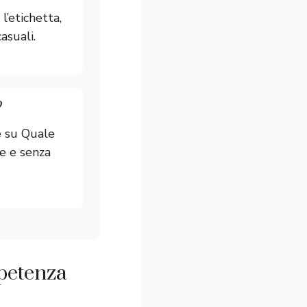
l’etichetta,
asuali.
?
e su Quale
he e senza
mpetenza