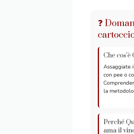
❓ Domand
cartocci
Che cos’è 
Assaggiate il
con pee o c
Comprenderlo
la metodolo
Perché Qua
ama il vin