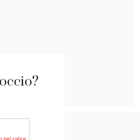
toccio?
o nel calice