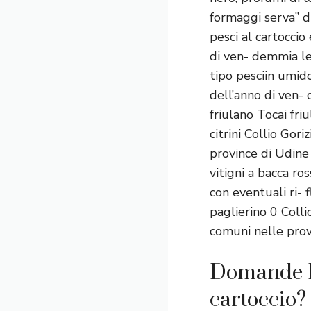
formaggi serva” du
pesci al cartoccio
di ven- demmia lel
tipo pesciin umido
dell’anno di ven-
friulano Tocai fri
citrini Collio Go
province di Udine 
vitigni a bacca ro
con eventuali ri- 
paglierino 0 Colli
comuni nelle prov
Domande Fr
cartoccio?