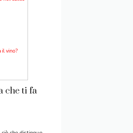
il vino?
 che ti fa
, ciò che distingue