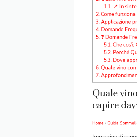
1.1.
📌 In sinte
2.
Come funziona 
3.
Applicazione pra
4.
Domande Frequen
5.
❓ Domande Frequ
5.1.
Che cos’è Q
5.2.
Perché Qual
5.3.
Dove appro
6.
Quale vino con l
7.
Approfondiment
Quale vino 
capire davv
Home
›
Guida Sommeli
Immagina di saper