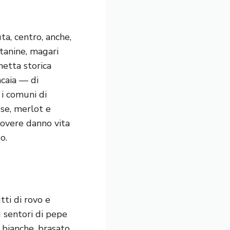
ta, centro, anche,
tanine, magari
etta storica
caia — di
 i comuni di
se, merlot e
rovere danno vita
o.
tti di rovo e
u sentori di pepe
 bianche, brasato,