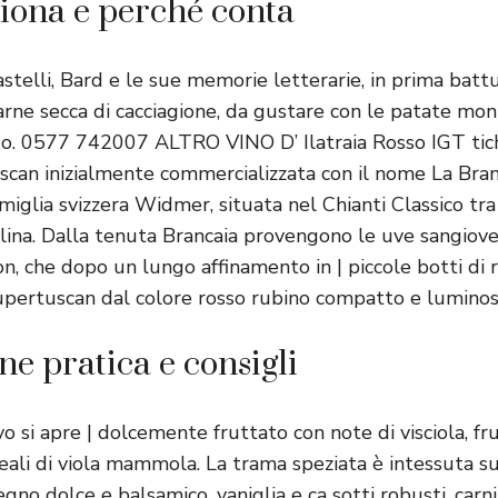
iona e perché conta
astelli, Bard e le sue memorie letterarie, in prima battu
arne secca di cacciagione, da gustare con le patate mon
rdo. 0577 742007 ALTRO VINO D’ Ilatraia Rosso IGT tich
scan inizialmente commercializzata con il nome La Bran
miglia svizzera Widmer, situata nel Chianti Classico tra
lina. Dalla tenuta Brancaia provengono le uve sangiove
n, che dopo un lungo affinamento in | piccole botti di 
upertuscan dal colore rosso rubino compatto e luminos
ne pratica e consigli
ivo si apre | dolcemente fruttato con note di visciola, fru
reali di viola mammola. La trama speziata è intessuta s
egno dolce e balsamico, vaniglia e ca sotti robusti, carni