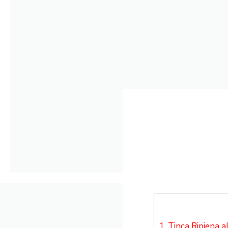
1.
Tinca Ripiena a