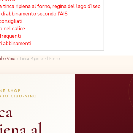
la tinca ripiena al forno, regina del lago d’Iseo
io di abbinamento secondo l’AIS
 consigliati
io nel calice
requenti
ri abbinamenti
ibo-Vino
›
Tinca Ripiena al Forno
NE SHOP ·
NTO CIBO-VINO
ca
iena al