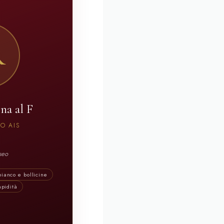
R
na al F
O AIS
seo
bianco e bollicine
apidità