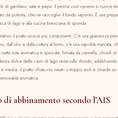
odi di garofano, sale e pepe. Il pesce così ripieno si cuoce le
 da polenta, che ne raccoglie il fondo saporito. È una prep
pesca di lago e alla cucina bresciana di sponda.
ustativo il piatto unisce più componenti. C’è una grassezza per
, dall’olio e dalla cottura al forno; c’è una sapidità marcata, c
na netta nota aromatica e speziata, firmata da cannella, chiodi d
nza dolce delle carni di lago resta sullo sfondo, addolcendo 
a è media: il piatto rifiuta vini neutri o troppo esili e chiede 
ersonalità aromatica.
io di abbinamento secondo l’AIS
IS qui si lavora insieme per contrapposizione e per concord