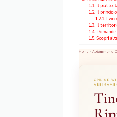
1.1.
Il piatto: 
1.2.
Il princip
1.2.1.
I vini
1.3.
Il territor
1.4.
Domande f
1.5.
Scopri alt
Home
›
Abbinamento C
ONLINE WI
ABBINAME
Tin
Rip