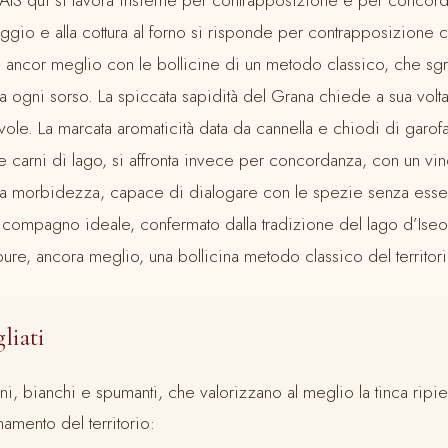
ggio e alla cottura al forno si risponde per contrapposizione 
 ancor meglio con le bollicine di un metodo classico, che sg
o a ogni sorso. La spiccata sapidità del Grana chiede a sua vol
ole. La marcata aromaticità data da cannella e chiodi di garofa
 carni di lago, si affronta invece per concordanza, con un vino
ta morbidezza, capace di dialogare con le spezie senza esse
el compagno ideale, confermato dalla tradizione del lago d’Ise
re, ancora meglio, una bollicina metodo classico del territori
gliati
iani, bianchi e spumanti, che valorizzano al meglio la tinca ripie
namento del territorio: