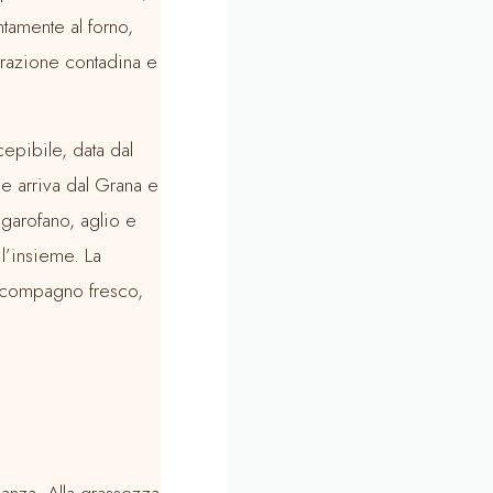
ntamente al forno,
arazione contadina e
cepibile, data dal
he arriva dal Grana e
i garofano, aglio e
l’insieme. La
un compagno fresco,
anza. Alla grassezza