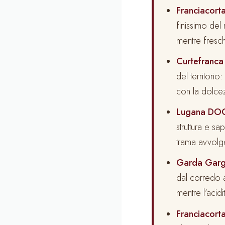
Franciacor
finissimo del
mentre fresch
Curtefranca
del territori
con la dolcez
Lugana DOC
struttura e s
trama avvolge
Garda Garg
dal corredo a
mentre l’acid
Franciacor