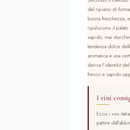
del ripieno di forma
buona freschezza, e
ripuliscono il palat
sapido, mai stucchev
tendenza dolce delle
aromatica e una cer
deriva l’identikit d
fresco e sapido oppu
I vini consi
Ecco i vini ital
partire dall’abbi