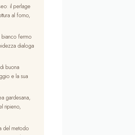
eo: il perlage
tura al forno,
il bianco fermo
rbidezza dialoga
 di buona
aggio e la sua
ea gardesana,
l ripieno,
a del metodo