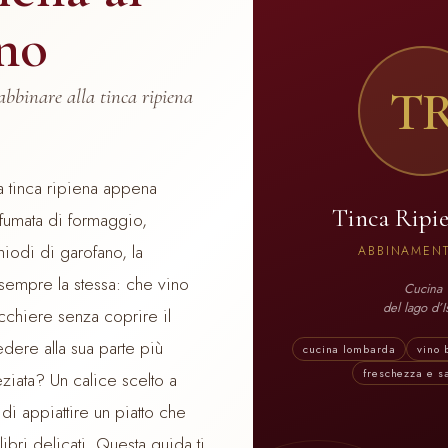
no
T
abbinare alla tinca ripiena
a tinca ripiena appena
Tinca Ripie
ofumata di formaggio,
hiodi di garofano, la
ABBINAMENT
empre la stessa: che vino
Cucina
del lago d’I
cchiere senza coprire il
ere alla sua parte più
cucina lombarda
vino 
freschezza e s
ziata? Un calice scelto a
 di appiattire un piatto che
ibri delicati. Questa guida ti