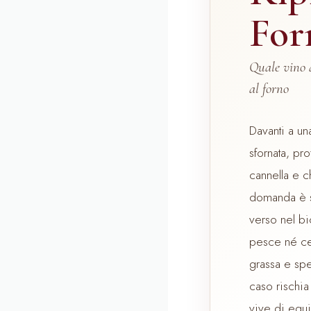
For
Quale vino 
al forno
Davanti a un
sfornata, pr
cannella e c
domanda è s
verso nel bi
pesce né ced
grassa e spe
caso rischia
vive di equil