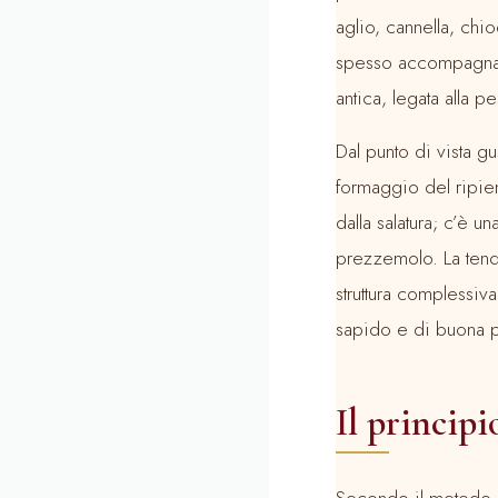
aglio, cannella, chi
spesso accompagnato
antica, legata alla 
Dal punto di vista g
formaggio del ripieno
dalla salatura; c’è u
prezzemolo. La tende
struttura complessiv
sapido e di buona p
Il princip
Secondo il metodo A