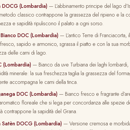
ta DOCG (Lombardia)
— L’abbinamento principe del lago d’Is
 metodo classico contrappone la grassezza del ripieno e la cot
ezza e sapidità ripuliscono il palato a ogni sorso.
 Bianco DOC (Lombardia)
— L’antico Terre di Franciacorta, 
o: fresco, sapido e armonico, sgrassa il piatto e con la sua mo
za delle carni di lago.
 (Lombardia)
— Bianco da uve Turbiana dei laghi lombardi,
apidità minerale: la sua freschezza taglia la grassezza del form
nte accompagna le carni della tinca.
anega DOC (Lombardia)
— Bianco fresco e fragrante d’ar
romatico floreale che si lega per concordanza alle spezie de
ità contrappone la sapidità del Grana.
ta Satèn DOCG (Lombardia)
— Versione cremosa e morbid