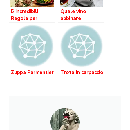
5 Incredibili
Quale vino
Regole per
abbinare
Abbinare Vino e
all’ossobuco alla
Cibo: Una Guida
milanese?
Straordinaria
Zuppa Parmentier
Trota in carpaccio