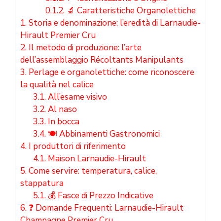
0.1.2.
🔬 Caratteristiche Organolettiche
1.
Storia e denominazione: l’eredità di Larnaudie-
Hirault Premier Cru
2.
Il metodo di produzione: l’arte
dell’assemblaggio Récoltants Manipulants
3.
Perlage e organolettiche: come riconoscere
la qualità nel calice
3.1.
All’esame visivo
3.2.
Al naso
3.3.
In bocca
3.4.
🍽️ Abbinamenti Gastronomici
4.
I produttori di riferimento
4.1.
Maison Larnaudie-Hirault
5.
Come servire: temperatura, calice,
stappatura
5.1.
💰 Fasce di Prezzo Indicative
6.
❓ Domande Frequenti: Larnaudie-Hirault
Champagne Premier Cru