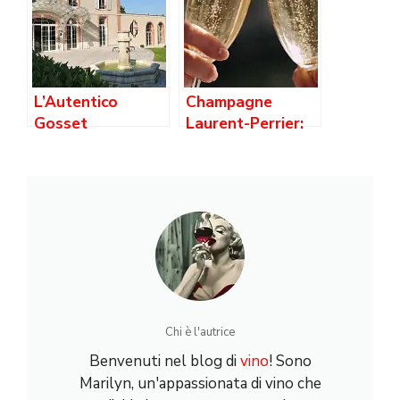
Biodinamiche per
Bollicine
d’Eccellenza
L’Autentico
Champagne
Gosset
Laurent-Perrier:
Champagne:
storia, stile e
Storia e Qualità
segreti di una
della Maison più
Maison iconica tra
Antica
prestigio e
innovazione
Chi è l'autrice
Benvenuti nel blog di
vino
! Sono
Marilyn, un'appassionata di vino che