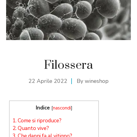
Filossera
22 Aprile 2022
By
wineshop
Indice
[
nascondi
]
1.
Come si riproduce?
2.
Quanto vive?
3.
Che danni fa al vitigno?