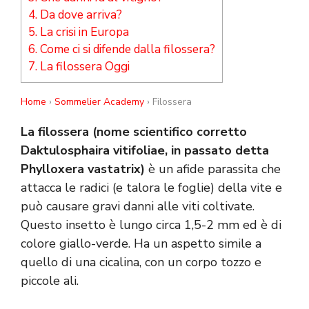
4.
Da dove arriva?
5.
La crisi in Europa
6.
Come ci si difende dalla filossera?
7.
La filossera Oggi
Home
›
Sommelier Academy
› Filossera
La filossera (nome scientifico corretto
Daktulosphaira vitifoliae, in passato detta
Phylloxera vastatrix)
è un afide parassita che
attacca le radici (e talora le foglie) della vite e
può causare gravi danni alle viti coltivate.
Questo insetto è lungo circa 1,5-2 mm ed è di
colore giallo-verde. Ha un aspetto simile a
quello di una cicalina, con un corpo tozzo e
piccole ali.