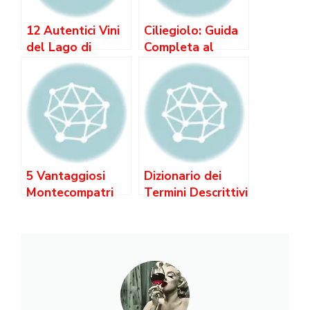
12 Autentici Vini
Ciliegiolo: Guida
del Lago di
Completa al
Caldaro: Un
Vitigno
Viaggio nel Cuore
del Trentino-Alto
Adige
5 Vantaggiosi
Dizionario dei
Montecompatri
Termini Descrittivi
Colonna:
del Vino: il
Tradizione e
Vocabolario AIS
Abbinamenti
Perfetti