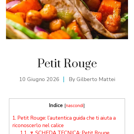
Petit Rouge
10 Giugno 2026
By
Gilberto Mattei
Indice
[
nascondi
]
1.
Petit Rouge: l’autentica guida che ti aiuta a
riconoscerlo nel calice
1.1.
🍷 SCHEDA TECNICA: Petit Rouge