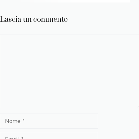
Lascia un commento
Commento
Nome
Email