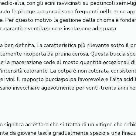
edio-alta, con gli acini ravvicinati su peduncoli semi-li
do le piogge autunnali sono frequenti nelle zone appe
e. Per questo motivo la gestione della chioma è fondamen
r garantire ventilazione e insolazione adeguata.
 ben definita. La caratteristica più rilevante sotto il p
dantemente ricoperta da pruina cerosa. Questa buccia s
nte la macerazione cede al mosto quantità eccezionali di 
intensità colorante. La polpa è non colorata, consistente
ei vini. Il rapporto buccia/polpa favorevole e l’alta aci
sano invecchiare agevolmente per venti-trenta anni nel
o significa accettare che si tratta di un vitigno che ri
te da giovane lascia gradualmente spazio a una finezza 