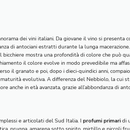
panorama dei vini italiani. Da giovane il vino si presenta
nza di antociani estratti durante la lunga macerazione.
 bicchiere mostra una profondità di colore che può quas
hiamento il colore evolve in modo prevedibile ma affasci
so il granato e poi, dopo i dieci-quindici anni, compaion
 maturità evolutiva. A differenza del Nebbiolo, la cui
ore anche in età avanzata, grazie all’abbondanza di anto
omplessi e articolati del Sud Italia. I
profumi primari
di 
tica, prugna, amarena sotto spirito, mirtillo e piccoli fru