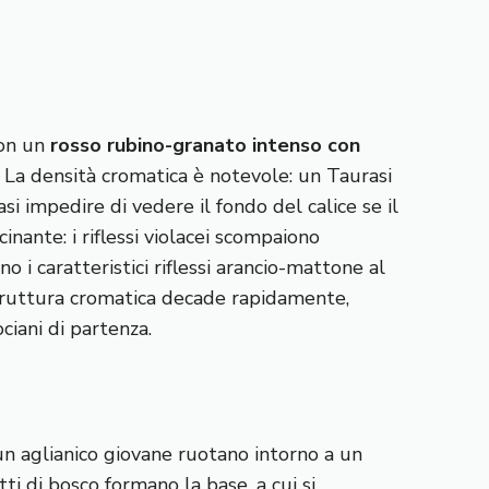
 con un
rosso rubino-granato intenso con
 La densità cromatica è notevole: un Taurasi
i impedire di vedere il fondo del calice se il
nante: i riflessi violacei scompaiono
o i caratteristici riflessi arancio-mattone al
 struttura cromatica decade rapidamente,
ciani di partenza.
un aglianico giovane ruotano intorno a un
tti di bosco formano la base, a cui si