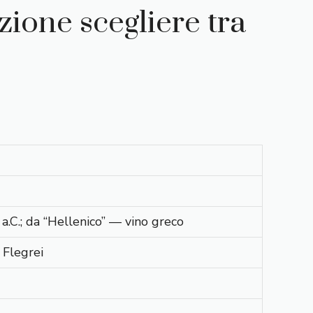
ione scegliere tra
 a.C.; da “Hellenico” — vino greco
 Flegrei