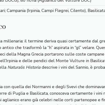
asi DOCG); 80 hl/ha (Aglianico del Vulture DOC)
ari; Campania (Irpinia, Campi Flegrei, Cilento), Basilica
co
a millenaria: il termine deriva quasi certamente dal g
 antico che trasformò la “h” aspirata in “gl” velare. Qu
greci della Magna Grecia portarono sulle coste campane tr
dell’Irpinia e delle pendici del Monte Vulture in Basilic
nella
Naturalis Historia
descrive i vini del Sannio, è prob
cia con quella dei Normanni e degli Svevi che dominavano
erre di Puglia e Basilicata, conosceva certamente i vini 
i aglianico erano già celebri nelle corti partenopee e f