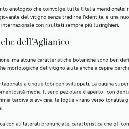
nto enologico che coinvolge tutta l’Italia meridionale: 
vanile del vitigno senza tradirne l’identità, e una nuo
a internazionale con risultati sempre più lusinghieri.
che dell’Aglianico
zione, ma alcune caratteristiche botaniche sono ben defin
che morfologiche del vitigno aiuta anche a capire perché
agonale a cinque lobi ben sviluppati. La pagina superio
omentosità media. Il seno peziolare è aperto , con den
a tardiva si avvicina, le foglie virano verso tonalita g
e.
a con ali laterali pronunciate, caratteristica che gli co