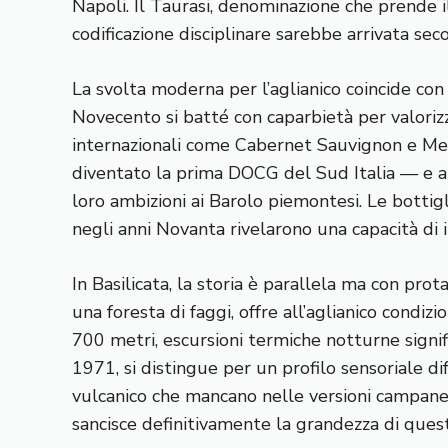
Napoli. Il Taurasi, denominazione che prende 
codificazione disciplinare sarebbe arrivata seco
La svolta moderna per l’aglianico coincide con
Novecento si batté con caparbietà per valorizz
internazionali come Cabernet Sauvignon e Mer
diventato la prima DOCG del Sud Italia — e a d
loro ambizioni ai Barolo piemontesi. Le bottig
negli anni Novanta rivelarono una capacità di 
In Basilicata, la storia è parallela ma con prot
una foresta di faggi, offre all’aglianico condizi
700 metri, escursioni termiche notturne signif
1971, si distingue per un profilo sensoriale di
vulcanico che mancano nelle versioni campane
sancisce definitivamente la grandezza di quest