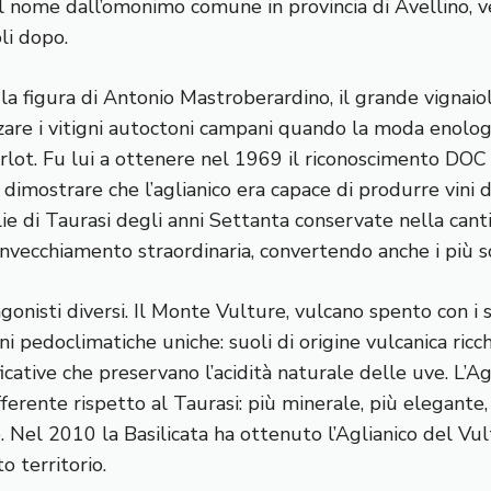
il nome dall’omonimo comune in provincia di Avellino, 
li dopo.
 la figura di Antonio Mastroberardino, il grande vignai
are i vitigni autoctoni campani quando la moda enologic
lot. Fu lui a ottenere nel 1969 il riconoscimento DOC
imostrare che l’aglianico era capace di produrre vini d
lie di Taurasi degli anni Settanta conservate nella cant
invecchiamento straordinaria, convertendo anche i più sc
agonisti diversi. Il Monte Vulture, vulcano spento con i 
oni pedoclimatiche uniche: suoli di origine vulcanica ricch
icative che preservano l’acidità naturale delle uve. L’A
fferente rispetto al Taurasi: più minerale, più elegante,
. Nel 2010 la Basilicata ha ottenuto l’Aglianico del V
o territorio.