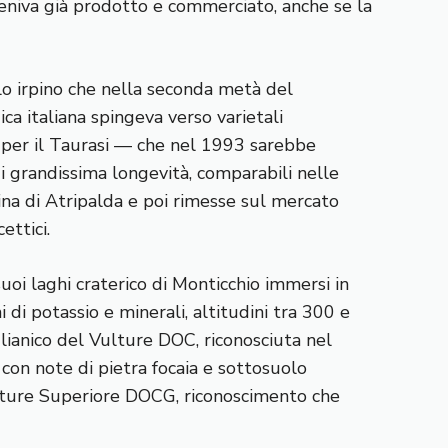
veniva già prodotto e commerciato, anche se la
olo irpino che nella seconda metà del
a italiana spingeva verso varietali
 per il Taurasi — che nel 1993 sarebbe
i grandissima longevità, comparabili nelle
ina di Atripalda e poi rimesse sul mercato
ettici.
suoi laghi craterico di Monticchio immersi in
i di potassio e minerali, altitudini tra 300 e
glianico del Vulture DOC, riconosciuta nel
 con note di pietra focaia e sottosuolo
ulture Superiore DOCG, riconoscimento che