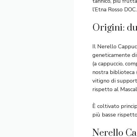
tannico, più frutt
l’Etna Rosso DOC.
Origini: du
Il Nerello Cappuc
geneticamente dis
(a cappuccio, comp
nostra biblioteca 
vitigno di suppor
rispetto al Mascal
È coltivato princi
più basse rispett
Nerello Ca