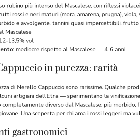
sso rubino più intenso del Mascalese, con riflessi violace
frutti rossi e neri maturi (mora, amarena, prugna), viola,
orbido e avvolgente, tannini quasi impercettibili, frutt
el Mascalese
 12-13,5% vol
mento
: mediocre rispetto al Mascalese — 4-6 anni
 Cappuccio in purezza: rarità
rezza di Nerello Cappuccio sono rarissime. Qualche pr
lcuni artigiani dell’Etna — sperimentano la vinificazione
 completamente diverso dal Mascalese: più morbido, f
 giovane. Una scoperta per chi ama i rossi leggeri ma vul
ti gastronomici