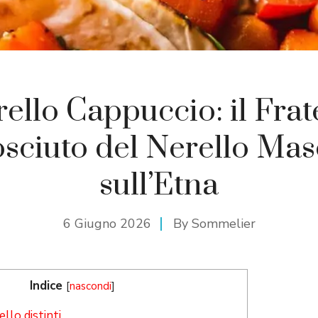
ello Cappuccio: il Frat
sciuto del Nerello Mas
sull’Etna
6 Giugno 2026
By
Sommelier
Indice
[
nascondi
]
llo distinti