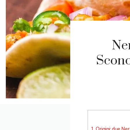
Ner
Scono
1.
Origini: due Nere