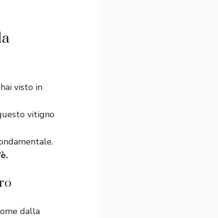
la
ai visto in
questo vitigno
 fondamentale.
è.
ro
nome dalla