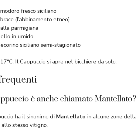
modoro fresco siciliano
 brace (l’abbinamento etneo)
alla parmigiana
tello in umido
corino siciliano semi-stagionato
7°C. Il Cappuccio si apre nel bicchiere da solo.
requenti
appuccio è anche chiamato Mantellato
puccio ha il sinonimo di
Mantellato
in alcune zone della 
 allo stesso vitigno.