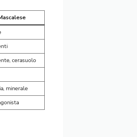
Mascalese
e
enti
nte, cerasuolo
ia, minerale
gonista