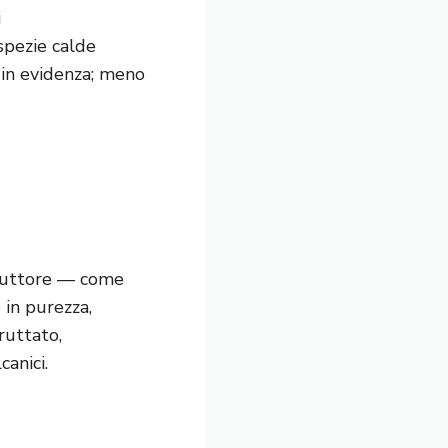
i
 spezie calde
o in evidenza; meno
oduttore — come
 in purezza,
ruttato,
canici.