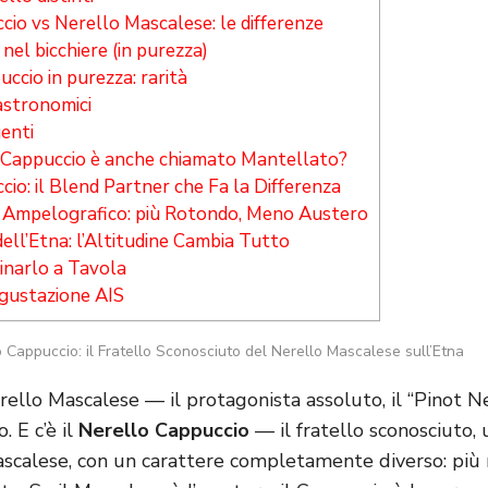
io vs Nerello Mascalese: le differenze
nel bicchiere (in purezza)
ccio in purezza: rarità
stronomici
enti
 Cappuccio è anche chiamato Mantellato?
io: il Blend Partner che Fa la Differenza
 Ampelografico: più Rotondo, Meno Austero
dell’Etna: l’Altitudine Cambia Tutto
narlo a Tavola
gustazione AIS
o Cappuccio: il Fratello Sconosciuto del Nerello Mascalese sull’Etna
Nerello Mascalese — il protagonista assoluto, il “Pinot 
. E c’è il
Nerello Cappuccio
— il fratello sconosciuto, 
scalese, con un carattere completamente diverso: più