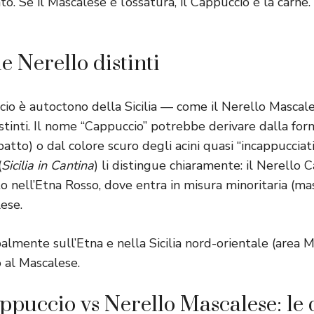
ato. Se il Mascalese è l’ossatura, il Cappuccio è la carne
e Nerello distinti
cio è autoctono della Sicilia — come il Nerello Masca
tinti. Il nome “Cappuccio” potrebbe derivare dalla fo
atto) o dal colore scuro degli acini quasi “incappucciati
(
Sicilia in Cantina
) li distingue chiaramente: il Nerello C
to nell’Etna Rosso, dove entra in misura minoritaria (
ese.
palmente sull’Etna e nella Sicilia nord-orientale (area 
o al Mascalese.
ppuccio vs Nerello Mascalese: le 