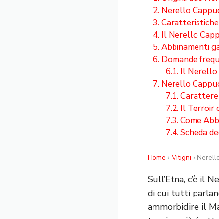
2.
Nerello Cappucc
3.
Caratteristiche 
4.
Il Nerello Cappu
5.
Abbinamenti ga
6.
Domande frequ
6.1.
Il Nerello
7.
Nerello Cappucc
7.1.
Carattere
7.2.
Il Terroir 
7.3.
Come Abbi
7.4.
Scheda de
Home
›
Vitigni
› Nerell
Sull’Etna, c’è il 
di cui tutti parlano
ammorbidire il Ma