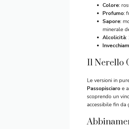
Colore
: ro
Profumo
: 
Sapore
: m
minerale d
Alcolicità
:
Invecchia
Il Nerello
Le versioni in pu
Passopisciaro
e a
scoprendo un vino
accessibile fin da
Abbinamen