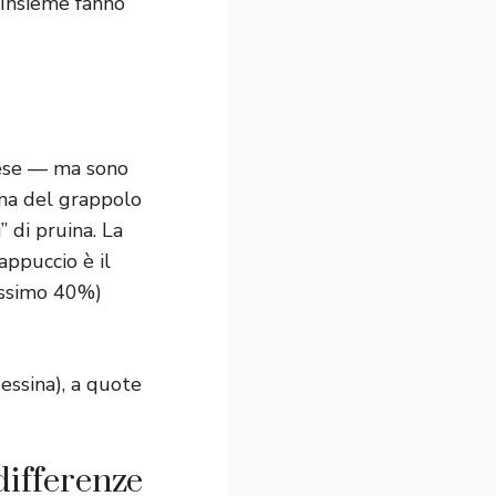
. Insieme fanno
lese — ma sono
rma del grappolo
” di pruina. La
appuccio è il
massimo 40%)
Messina), a quote
differenze