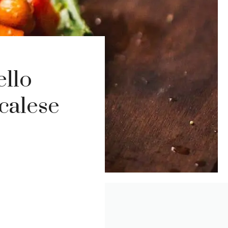
ello
calese