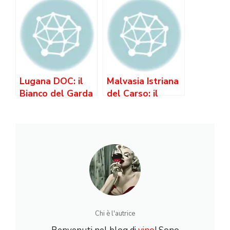
Dolce di cui Non
Hai Sentito
Parlare
Lugana DOC: il
Malvasia Istriana
Bianco del Garda
del Carso: il
che Invecchia
Bianco Aromatico
come un Grande
dell’Adriatico
Chi è l'autrice