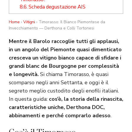
8.6.
Scheda degustazione AIS
Home
›
Vitigni
› Timorasso: Il Bianco Piemontese da
Invecchiamento — Derthona e Colli Tortonesi
Mentre il Barolo raccoglie tutti gli applausi,
in un angolo del Piemonte quasi dimenticato
cresceva un vitigno bianco capace di sfidare i
grandi blanc de Bourgogne per complessità
e longevità.
Si chiama Timorasso, è quasi
scomparso negli anni Settanta, e oggi è il
segreto meglio custodito degli enofili italiani.
In questa guida:
cos’è, la storia della rinascita,
caratteristiche uniche, Derthona DOC,
abbinamenti e perché comprarlo adesso
.