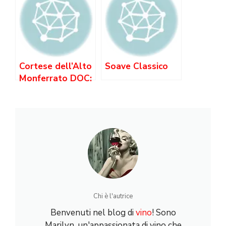
Dolce del
Piemonte
Cortese dell’Alto
Soave Classico
Monferrato DOC:
Un Prestigioso
Bianco
Piemontese
Chi è l'autrice
Benvenuti nel blog di
vino
! Sono
Marilyn, un'appassionata di vino che