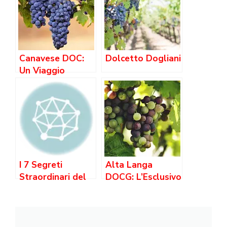
Canavese DOC:
Dolcetto Dogliani
Un Viaggio
Straordinario nel
Prestigioso
Patrimonio
Enologico
Piemontese
I 7 Segreti
Alta Langa
Straordinari del
DOCG: L’Esclusivo
Vino Ghemme
Prestigio del
DOCG: Una Guida
Metodo Classico
Imperdibile
Piemontese