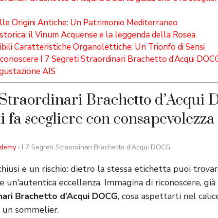
elle Origini Antiche: Un Patrimonio Mediterraneo
 storica: il Vinum Acquense e la leggenda della Rosea
bili Caratteristiche Organolettiche: Un Trionfo di Sensi
conoscere I 7 Segreti Straordinari Brachetto d’Acqui DOCG 
gustazione AIS
i Straordinari Brachetto d’Acqui
ti fa scegliere con consapevolezza
ademy
› I 7 Segreti Straordinari Brachetto d’Acqui DOCG
chiusi e un rischio: dietro la stessa etichetta puoi trov
un'autentica eccellenza. Immagina di riconoscere, gi
nari Brachetto d’Acqui DOCG
, cosa aspettarti nel calic
i un sommelier.