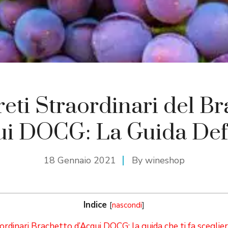
reti Straordinari del B
ui DOCG: La Guida Defi
18 Gennaio 2021
By
wineshop
Indice
[
nascondi
]
ordinari Brachetto d’Acqui DOCG: la guida che ti fa sceglie