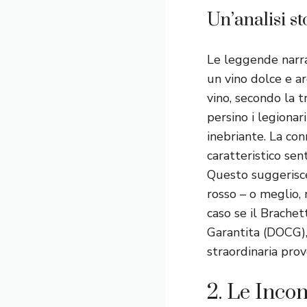
Un’analisi s
Le leggende narra
un vino dolce e ar
vino, secondo la 
persino i legionar
inebriante. La con
caratteristico sen
Questo suggerisce
rosso – o meglio, 
caso se il Brache
Garantita (DOCG),
straordinaria prov
2. Le Inco