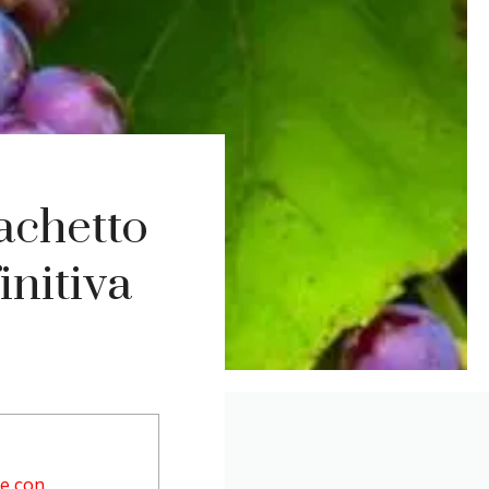
rachetto
nitiva
re con