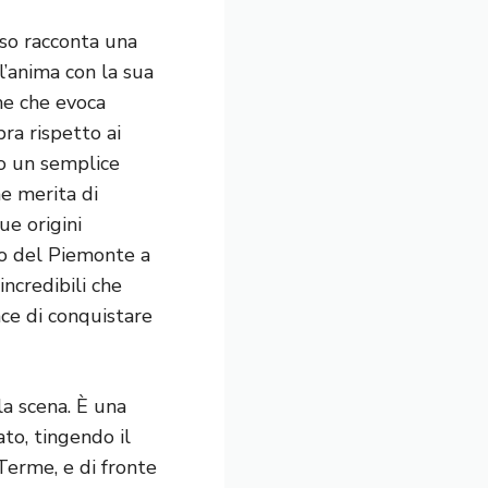
rso racconta una
 l’anima con la sua
me che evoca
ra rispetto ai
lo un semplice
he merita di
ue origini
ico del Piemonte a
incredibili che
ce di conquistare
a scena. È una
ato, tingendo il
Terme, e di fronte