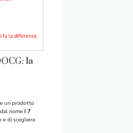
fa la differenza
 DOCG: la
are un prodotto
à dal nome
I 7
e e di scegliere