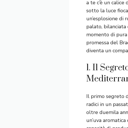
a te c’è un calice
sotto la luce fioc
un’esplosione di r
palato, bilanciata
momento di pura fe
promessa del Brac
diventa un compagn
1. Il Segre
Mediterra
Il primo segreto 
radici in un passa
oltre duemila anni
un’uva aromatica d