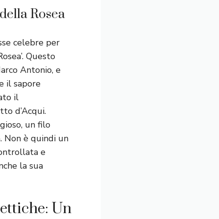
 della Rosea
sse celebre per
‘Rosea’. Questo
Marco Antonio, e
e il sapore
to il
tto d’Acqui.
ioso, un filo
a. Non è quindi un
ontrollata e
nche la sua
ettiche: Un