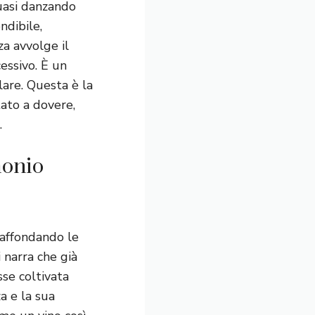
quasi danzando
ndibile,
za avvolge il
essivo. È un
lare. Questa è la
ato a dovere,
.
monio
 affondando le
i narra che già
sse coltivata
a e la sua