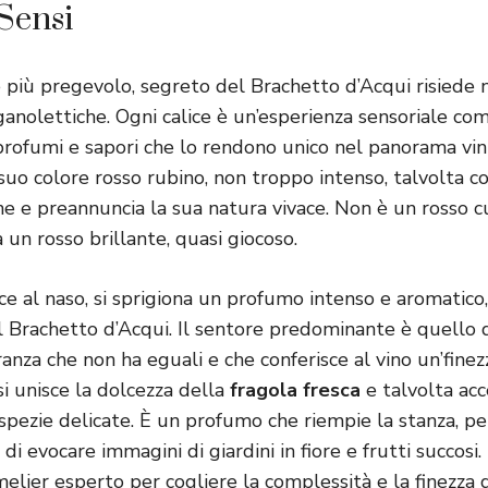
 Sensi
e più pregevolo, segreto del Brachetto d’Acqui risiede 
ganolettiche. Ogni calice è un’esperienza sensoriale co
, profumi e sapori che lo rendono unico nel panorama vini
suo colore rosso rubino, non troppo intenso, talvolta con
one e preannuncia la sua natura vivace. Non è un rosso 
un rosso brillante, quasi giocoso.
ice al naso, si sprigiona un profumo intenso e aromatic
el Brachetto d’Acqui. Il sentore predominante è quello 
ranza che non ha eguali e che conferisce al vino un’finez
si unisce la dolcezza della
fragola fresca
e talvolta acc
 spezie delicate. È un profumo che riempie la stanza, pe
 di evocare immagini di giardini in fiore e frutti succosi
lier esperto per cogliere la complessità e la finezza d