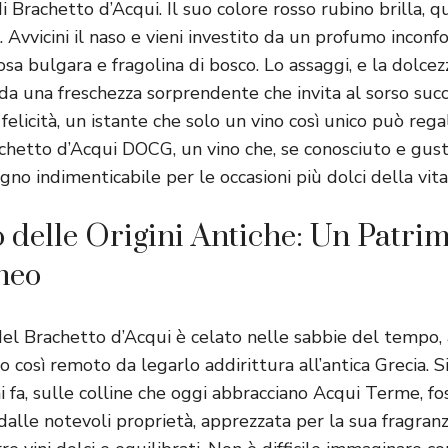
 di Brachetto d’Acqui. Il suo colore rosso rubino brilla, 
a. Avvicini il naso e vieni investito da un profumo inconfo
osa bulgara e fragolina di bosco. Lo assaggi, e la dolcez
 da una freschezza sorprendente che invita al sorso succ
licità, un istante che solo un vino così unico può rega
hetto d’Acqui DOCG, un vino che, se conosciuto e gust
o indimenticabile per le occasioni più dolci della vita
to delle Origini Antiche: Un Patri
neo
del Brachetto d’Acqui è celato nelle sabbie del tempo,
to così remoto da legarlo addirittura all’antica Grecia. S
 fa, sulle colline che oggi abbracciano Acqui Terme, fo
alle notevoli proprietà, apprezzata per la sua fragranz