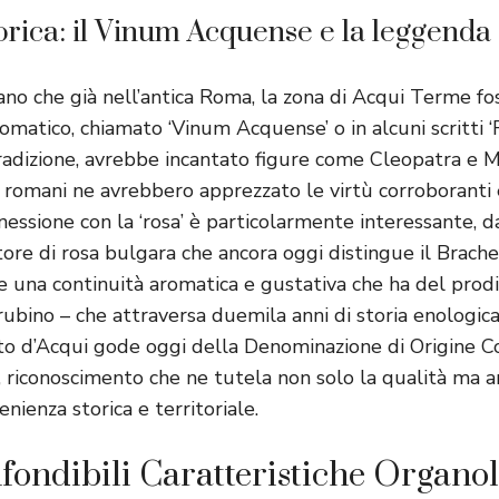
torica: il Vinum Acquense e la leggenda
no che già nell’antica Roma, la zona di Acqui Terme fo
omatico, chiamato ‘Vinum Acquense’ o in alcuni scritti 
tradizione, avrebbe incantato figure come Cleopatra e 
i romani ne avrebbero apprezzato le virtù corroboranti 
nessione con la ‘rosa’ è particolarmente interessante, da
tore di rosa bulgara che ancora oggi distingue il Brache
 una continuità aromatica e gustativa che ha del prodig
rubino – che attraversa duemila anni di storia enologic
tto d’Acqui gode oggi della Denominazione di Origine C
 riconoscimento che ne tutela non solo la qualità ma a
enienza storica e territoriale.
nfondibili Caratteristiche Organol