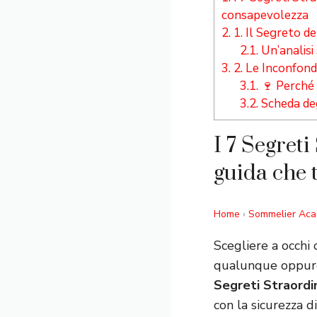
consapevolezza
2.
1. Il Segreto d
2.1.
Un’analisi
3.
2. Le Inconfondi
3.1.
🍷 Perché 
3.2.
Scheda de
I 7 Segret
guida che 
Home
›
Sommelier Ac
Scegliere a occhi 
qualunque oppure 
Segreti Straordi
con la sicurezza d