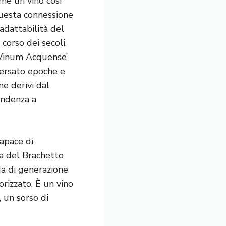
ome un vino così
Questa connessione
 adattabilità del
corso dei secoli.
 ‘Vinum Acquense’
aversato epoche e
e derivi dal
endenza a
apace di
ia del Brachetto
da di generazione
rizzato. È un vino
, un sorso di