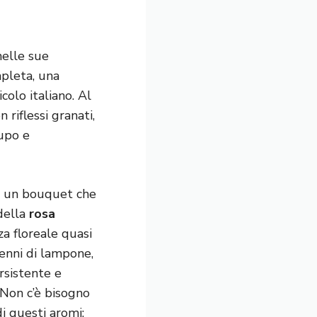
nelle sue
mpleta, una
colo italiano. Al
 riflessi granati,
cupo e
o, un bouquet che
della
rosa
za floreale quasi
enni di lampone,
rsistente e
. Non c’è bisogno
i questi aromi;