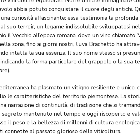
re vini dolci e equilibrati. Non è difficile immaginare c
volo abbia potuto conquistare il cuore degli antichi. 
 una curiosità affascinante; essa testimonia la profonda
l suo terroir, un legame indissolubile sviluppatosi nel 
linio il Vecchio all’epoca romana, dove un vino chiamato
ella zona, fino ai giorni nostri, l’uva Brachetto ha attr
do intatta la sua essenza. Il suo nome stesso si presum
, indicando la forma particolare del grappolo o la sua t
are).
diterranea ha plasmato un vitigno resiliente e unico, c
o le caratteristiche del territorio piemontese. La stor
na narrazione di continuità, di tradizione che si traman
n segreto mantenuto nel tempo e oggi riscoperto e valo
so il peso e la bellezza di millenni di cultura enologica
 ti connette al passato glorioso della viticoltura.