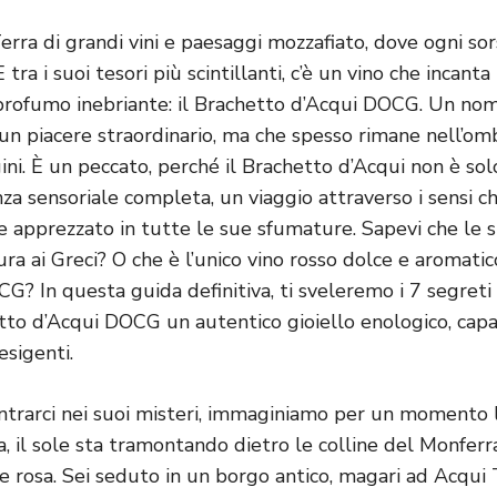
erra di grandi vini e paesaggi mozzafiato, dove ogni so
E tra i suoi tesori più scintillanti, c’è un vino che incanta
 profumo inebriante: il Brachetto d’Acqui DOCG. Un no
 un piacere straordinario, ma che spesso rimane nell’omb
ini. È un peccato, perché il Brachetto d’Acqui non è so
nza sensoriale completa, un viaggio attraverso i sensi c
 apprezzato in tutte le sue sfumature. Sapevi che le s
ura ai Greci? O che è l’unico vino rosso dolce e aromat
CG? In questa guida definitiva, ti sveleremo i 7 segreti 
tto d’Acqui DOCG un autentico gioiello enologico, capa
esigenti.
trarci nei suoi misteri, immaginiamo per un momento l
a, il sole sta tramontando dietro le colline del Monferr
 e rosa. Sei seduto in un borgo antico, magari ad Acqui 