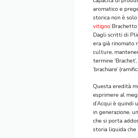
capacità di produr
aromatico e prege
storica non è solo
vitigno
Brachetto a
Dagli scritti di P
era già rinomato n
culture, mantenen
termine ‘Brachet’
‘brachiare’ (ramific
Questa eredità me
esprimere al megli
d’Acqui è quindi u
in generazione, u
che si porta addos
storia liquida che