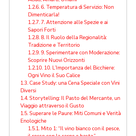
1.2.6.
6. Temperatura di Servizio: Non
Dimenticarla!
1.2.7.
7. Attenzione alle Spezie e ai
Sapori Forti
1.2.8.
8. Il Ruolo della Regionalità:
Tradizione e Territorio
1.2.9.
9. Sperimentare con Moderazione:
Scoprire Nuovi Orizzonti
1.2.10.
10. L’Importanza del Bicchiere:
Ogni Vino il Suo Calice
1.3.
Case Study: una Cena Speciale con Vini
Diversi
1.4.
Storytelling: Il Pasto del Mercante, un
Viaggio attraverso il Gusto
1.5.
Superare le Paure: Miti Comuni e Verità
Enologiche
1.5.1.
Mito 1: “Il vino bianco con il pesce,