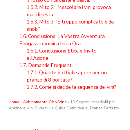
il rosso con la carne e basta.”
1.5.2.
Mito 2: “Mescolare i vini provoca
mal di testa.”
1.5.3.
Mito 3: “È troppo complicato e da
snob.”
1.6.
Conclusione: La Vostra Avventura
Enogastronomica Inizia Ora
1.6.1.
Conclusione Etica e Invito
all’Azione
1.7.
Domande Frequenti
1.7.1.
Quante bottiglie aprire per un
pranzo di 8 portate?
1.7.2.
Come si decide la sequenza dei vini?
Home
›
Abbinamento Cibo-Vino
› 10 Segreti Incredibili per
Abbinare Vini Diversi: La Guida Definitiva al Pranzo Perfetto