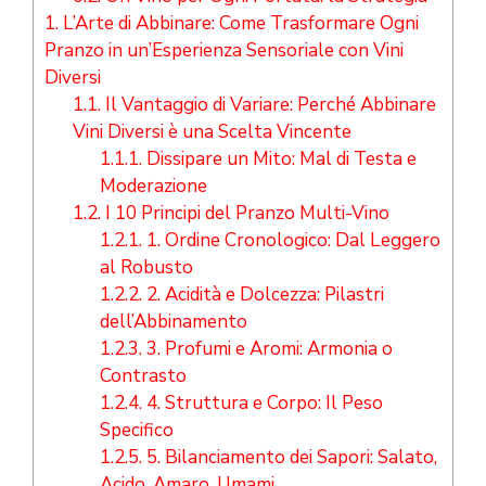
1.
L’Arte di Abbinare: Come Trasformare Ogni
Pranzo in un’Esperienza Sensoriale con Vini
Diversi
1.1.
Il Vantaggio di Variare: Perché Abbinare
Vini Diversi è una Scelta Vincente
1.1.1.
Dissipare un Mito: Mal di Testa e
Moderazione
1.2.
I 10 Principi del Pranzo Multi-Vino
1.2.1.
1. Ordine Cronologico: Dal Leggero
al Robusto
1.2.2.
2. Acidità e Dolcezza: Pilastri
dell’Abbinamento
1.2.3.
3. Profumi e Aromi: Armonia o
Contrasto
1.2.4.
4. Struttura e Corpo: Il Peso
Specifico
1.2.5.
5. Bilanciamento dei Sapori: Salato,
Acido, Amaro, Umami