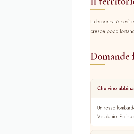
Il territori
La busecca è così m
cresce poco lontano, 
Domande f
Che vino abbina
Un rosso lombardo
Valcalepio. Puliscon