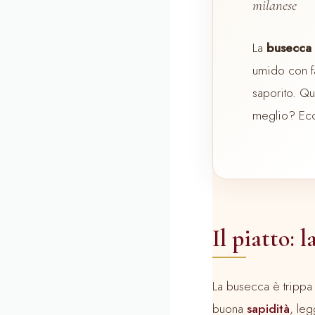
milanese
La
busecca
umido con fa
saporito. Q
meglio? Ecc
Il piatto: 
La busecca è trippa 
buona
sapidità
, le