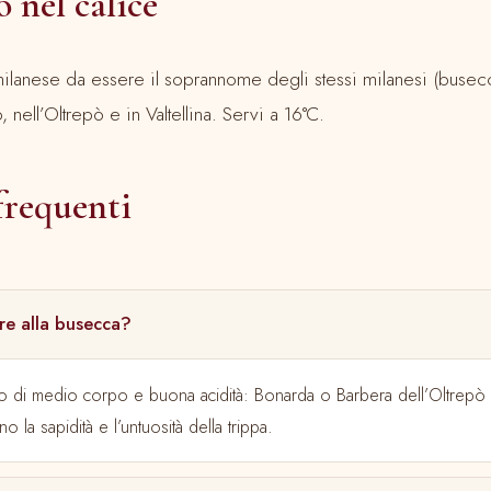
o nel calice
ilanese da essere il soprannome degli stessi milanesi (busecco
nell’Oltrepò e in Valtellina. Servi a 16°C.
requenti
re alla busecca?
 di medio corpo e buona acidità: Bonarda o Barbera dell’Oltrepò
o la sapidità e l’untuosità della trippa.