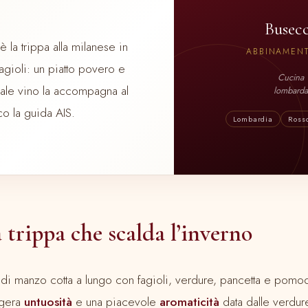
Busec
è la trippa alla milanese in
ABBINAMENT
gioli: un piatto povero e
Cucina
uale vino la accompagna al
lombarda
o la guida AIS.
Lombardia
Ross
la trippa che scalda l’inverno
di manzo cotta a lungo con fagioli, verdure, pancetta e pomod
ggera
untuosità
e una piacevole
aromaticità
data dalle verdure