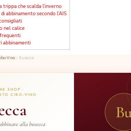
la trippa che scalda l’inverno
io di abbinamento secondo l’AIS
 consigliati
io nel calice
requenti
ri abbinamenti
ibo-Vino
›
Busecca
NE SHOP ·
NTO CIBO-VINO
ecca
B
abbinare alla busecca