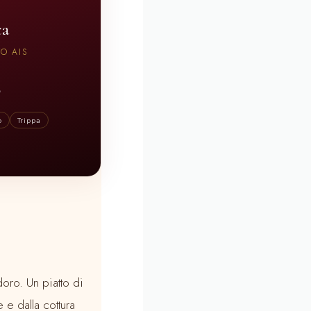
ca
O AIS
o
Trippa
oro. Un piatto di
 e dalla cottura