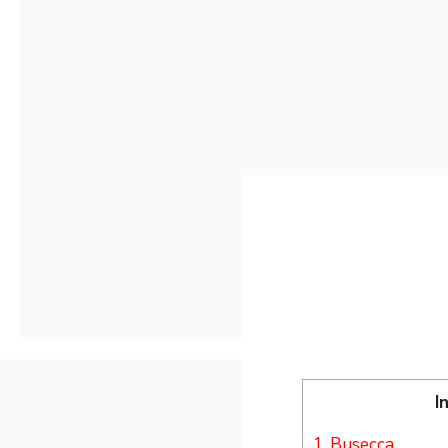
I
1.
Busecca