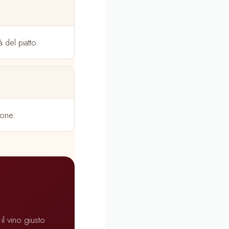
à del piatto.
cone.
il vino giusto