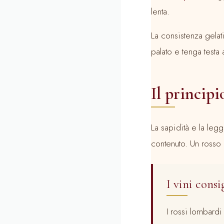
lenta.
La consistenza gelat
palato e tenga testa a
Il princip
La sapidità e la leg
contenuto. Un rosso 
I vini consi
I rossi lombard