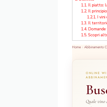
1.1.
Il piatto: 
1.2.
Il princip
1.2.1.
I vini
1.3.
Il territor
1.4.
Domande f
1.5.
Scopri alt
Home
›
Abbinamento C
ONLINE WI
ABBINAME
Bus
Quale vino 