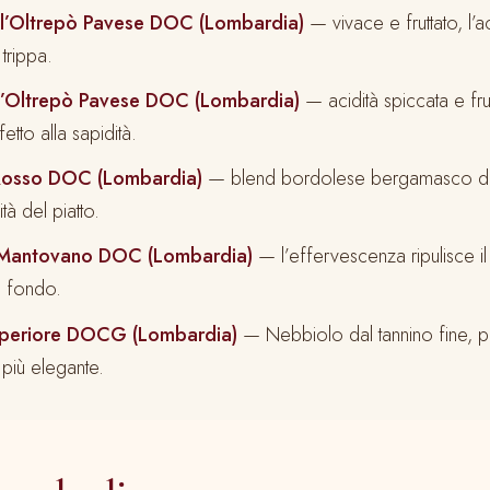
l’Oltrepò Pavese DOC (Lombardia)
— vivace e fruttato, l’ac
 trippa.
l’Oltrepò Pavese DOC (Lombardia)
— acidità spiccata e fr
etto alla sapidità.
Rosso DOC (Lombardia)
— blend bordolese bergamasco di
ità del piatto.
Mantovano DOC (Lombardia)
— l’effervescenza ripulisce il
l fondo.
Superiore DOCG (Lombardia)
— Nebbiolo dal tannino fine, p
più elegante.