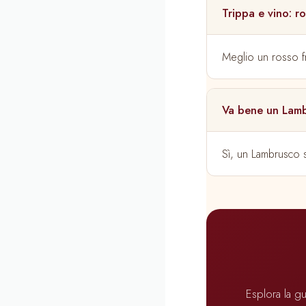
Trippa e vino: r
Meglio un rosso fre
Va bene un Lamb
Sì, un Lambrusco s
Esplora la gu