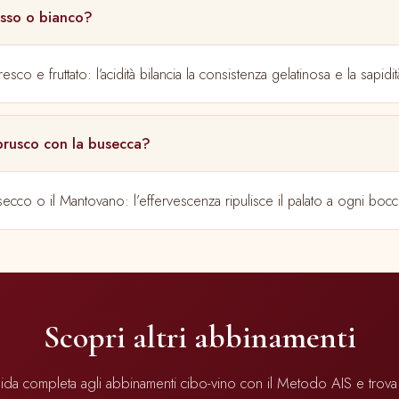
osso o bianco?
sco e fruttato: l’acidità bilancia la consistenza gelatinosa e la sapidit
rusco con la busecca?
ecco o il Mantovano: l’effervescenza ripulisce il palato a ogni boc
Scopri altri abbinamenti
ida completa agli abbinamenti cibo-vino con il Metodo AIS e trova 