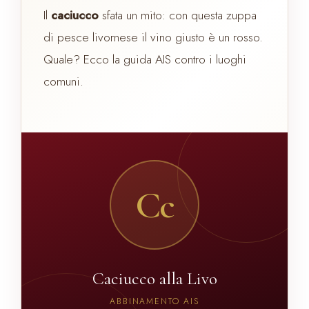
Il
caciucco
sfata un mito: con questa zuppa
di pesce livornese il vino giusto è un rosso.
Quale? Ecco la guida AIS contro i luoghi
comuni.
Cc
Caciucco alla Livo
ABBINAMENTO AIS