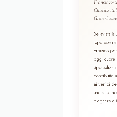
Franciacort
Classico ita
Gran Cuvée
Bellavista è
rappresentat
Erbusco per 
oggi cuore d
Specializzat
contribuito 
ai vertici de
uno stile in
eleganza e id