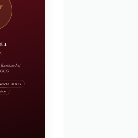
V
sta
A
 (Lombardia)
 DOCG
acorta DOCG
sico