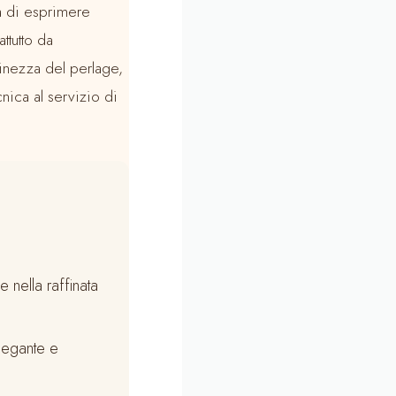
tà di esprimere
attutto da
finezza del perlage,
cnica al servizio di
 nella raffinata
legante e