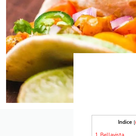
Indice
[
1.
Bellavista