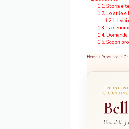
1.1.
Storia e te
1.2.
Lo stile e 
1.2.1.
I vini
1.3.
La denomin
1.4.
Domande f
1.5.
Scopri pro
Home
›
Produttori e Ca
ONLINE WI
E CANTINE
Bell
Una delle fi