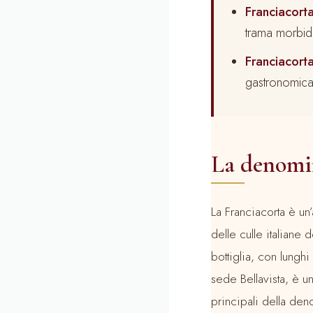
Franciacor
trama morbid
Franciacor
gastronomica
La denomin
La Franciacorta è un
delle culle italian
bottiglia, con lung
sede Bellavista, è u
principali della de