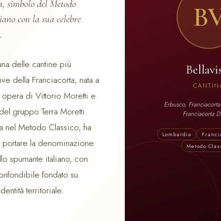
a, simbolo del Metodo
B
liano con la sua celebre
.
 una delle cantine più
Bellavi
ive della Franciacorta, nata a
CANTIN
opera di Vittorio Moretti e
Erbusco, Franciacorta
el gruppo Terra Moretti.
Franciacorta
a nel Metodo Classico, ha
Lombardia
Franci
a portare la denominazione
Metodo Clas
llo spumante italiano, con
confondibile fondato su
entità territoriale.