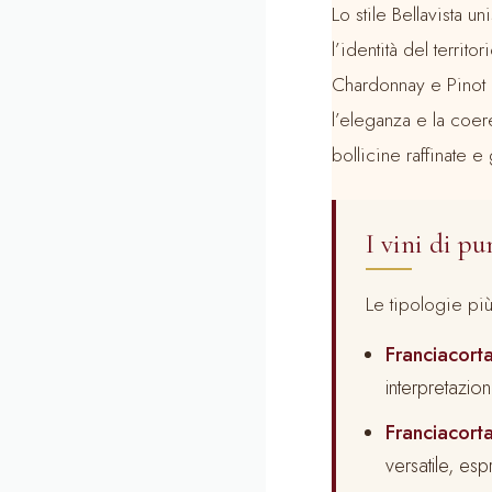
Lo stile Bellavista u
l’identità del territor
Chardonnay e Pinot N
l’eleganza e la coer
bollicine raffinate 
I vini di pu
Le tipologie più
Franciacort
interpretazion
Franciacor
versatile, esp