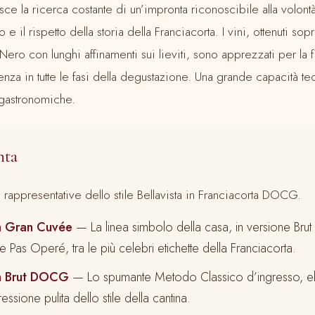
nisce la ricerca costante di un’impronta riconoscibile alla volon
io e il rispetto della storia della Franciacorta. I vini, ottenuti sopr
ero con lunghi affinamenti sui lieviti, sono apprezzati per la 
enza in tutte le fasi della degustazione. Una grande capacità te
e gastronomiche.
nta
 rappresentative dello stile Bellavista in Franciacorta DOCG.
a Gran Cuvée
— La linea simbolo della casa, in versione Brut e
e Pas Operé, tra le più celebri etichette della Franciacorta.
ta Brut DOCG
— Lo spumante Metodo Classico d’ingresso, e
ressione pulita dello stile della cantina.