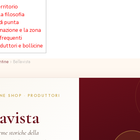
rritorio
la filosofia
 di punta
azione e la zona
requenti
duttori e bollicine
ntine
›
Bellavista
NE SHOP · PRODUTTORI
avista
rme storiche della