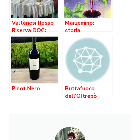
Valtènesi Rosso
Marzemino:
Riserva DOC:
storia,
Guida Completa
abbinamenti e
al Vino del Garda
caratteristiche di
questo vitigno
autoctono
Pinot Nero
Buttafuoco
dell’Oltrepò
Pavese