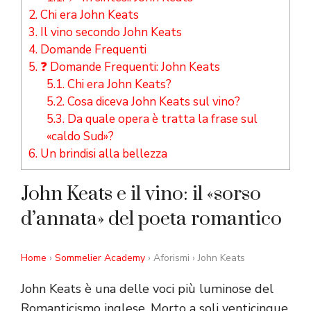
2.
Chi era John Keats
3.
Il vino secondo John Keats
4.
Domande Frequenti
5.
❓ Domande Frequenti: John Keats
5.1.
Chi era John Keats?
5.2.
Cosa diceva John Keats sul vino?
5.3.
Da quale opera è tratta la frase sul
«caldo Sud»?
6.
Un brindisi alla bellezza
John Keats e il vino: il «sorso
d’annata» del poeta romantico
Home
›
Sommelier Academy
› Aforismi › John Keats
John Keats è una delle voci più luminose del
Romanticismo inglese. Morto a soli venticinque