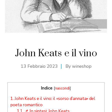
John Keats e il vino
13 Febbraio 2023
By
wineshop
Indice
[
nascondi
]
1.
John Keats e il vino: il «sorso d’annata» del
poeta romantico
1.1.
📌 In sintesi: John Keats