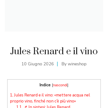
Jules Renard e il vino
10 Giugno 2026
By
wineshop
Indice
[
nascondi
]
1.
Jules Renard e il vino: «mettere acqua nel
proprio vino, finché non c’è più vino»
1.1.
📌 In sintesi: Jules Renard