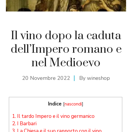
Il vino dopo la caduta
dell’Impero romano e
nel Medioevo
20 Novembre 2022
By
wineshop
Indice
[
nascondi
]
1.
Il tardo Impero e il vino germanico
2.
I Barbari
3.
La Chiesa e il suo rapporto con il vino