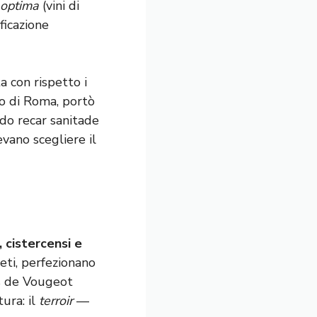
 optima
(vini di
ificazione
a con rispetto i
cco di Roma, portò
do recar sanitade
vano scegliere il
 cistercensi e
eti, perfezionano
os de Vougeot
ura: il
terroir
—