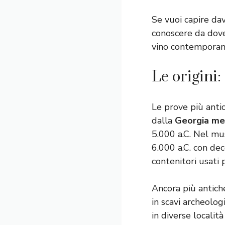
Se vuoi capire da
conoscere da dove 
vino contemporan
Le origini
Le prove più antic
dalla
Georgia mer
5.000 a.C. Nel mus
6.000 a.C. con de
contenitori usati p
Ancora più antiche
in scavi archeologi
in diverse località