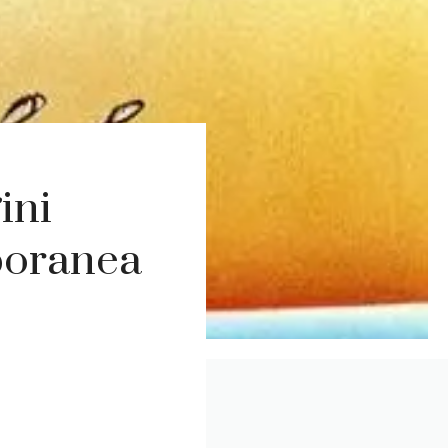
ini
mporanea