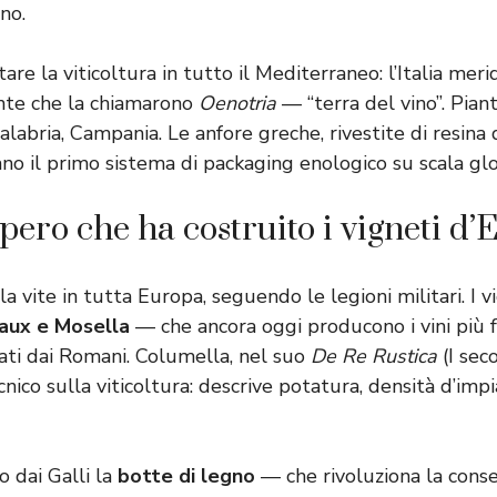
ino.
are la viticoltura in tutto il Mediterraneo: l’Italia merid
nte che la chiamarono
Oenotria
— “terra del vino”. Piant
 Calabria, Campania. Le anfore greche, rivestite di resina 
ano il primo sistema di packaging enologico su scala gl
pero che ha costruito i vigneti d
a vite in tutta Europa, seguendo le legioni militari. I vi
aux e Mosella
— che ancora oggi producono i vini più
ti dai Romani. Columella, nel suo
De Re Rustica
(I seco
nico sulla viticoltura: descrive potatura, densità d’impi
o dai Galli la
botte di legno
— che rivoluziona la conse