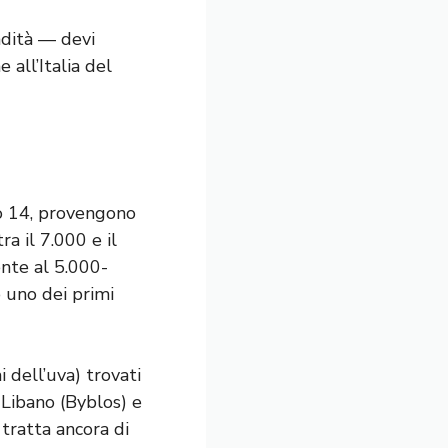
ndità — devi
 all’Italia del
nio 14, provengono
ra il 7.000 e il
ente al 5.000-
o uno dei primi
 dell’uva) trovati
n Libano (Byblos) e
 tratta ancora di