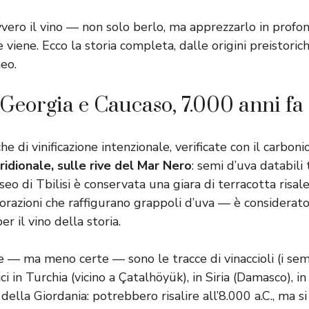
vvero il vino — non solo berlo, ma apprezzarlo in profo
viene. Ecco la storia completa, dalle origini preistoriche
eo.
: Georgia e Caucaso, 7.000 anni fa
he di vinificazione intenzionale, verificate con il carbo
idionale, sulle rive del Mar Nero
: semi d’uva databili t
eo di Tbilisi è conservata una giara di terracotta risal
corazioni che raffigurano grappoli d’uva — è considerat
er il vino della storia.
 — ma meno certe — sono le tracce di vinaccioli (i semi
ci in Turchia (vicino a Çatalhöyük), in Siria (Damasco), i
 della Giordania: potrebbero risalire all’8.000 a.C., ma si