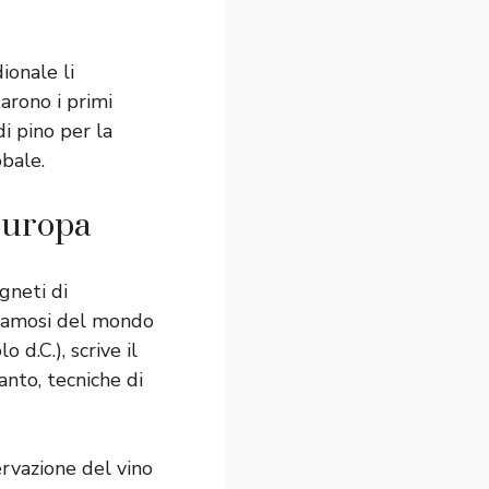
ionale li
arono i primi
di pino per la
obale.
’Europa
gneti di
 famosi del mondo
lo d.C.), scrive il
anto, tecniche di
rvazione del vino