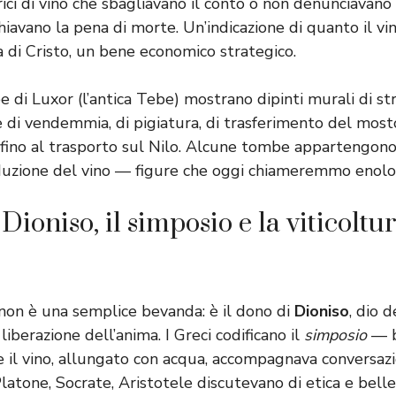
trici di vino che sbagliavano il conto o non denunciavano
chiavano la pena di morte. Un’indicazione di quanto il vin
a di Cristo, un bene economico strategico.
e di Luxor (l’antica Tebe) mostrano dipinti murali di st
e di vendemmia, di pigiatura, di trasferimento del most
 fino al trasporto sul Nilo. Alcune tombe appartengono 
duzione del vino — figure che oggi chiameremmo enolog
Dioniso, il simposio e la viticolt
o non è una semplice bevanda: è il dono di
Dioniso
, dio d
 liberazione dell’anima. I Greci codificano il
simposio
— b
 il vino, allungato con acqua, accompagnava conversazio
Platone, Socrate, Aristotele discutevano di etica e bel