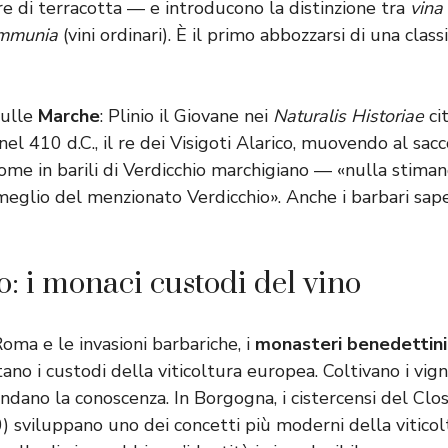
re di terracotta — e introducono la distinzione tra
vina
ommunia
(vini ordinari). È il primo abbozzarsi di una class
sulle
Marche
: Plinio il Giovane nei
Naturalis Historiae
cit
 nel 410 d.C., il re dei Visigoti Alarico, muovendo al sa
ome in barili di Verdicchio marchigiano — «nulla stiman
meglio del menzionato Verdicchio». Anche i barbari sape
o: i monaci custodi del vino
oma e le invasioni barbariche, i
monasteri benedettini,
ano i custodi della viticoltura europea. Coltivano i vign
andano la conoscenza. In Borgogna, i cistercensi del Cl
) sviluppano uno dei concetti più moderni della viticolt