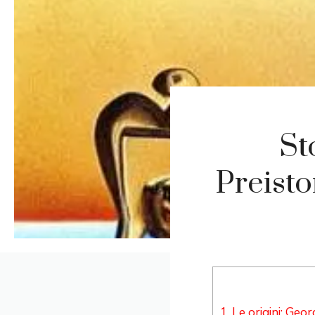
St
Preisto
1.
Le origini: Geor