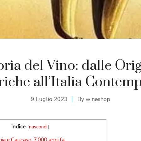
oria del Vino: dalle Orig
riche all’Italia Conte
9 Luglio 2023
By
wineshop
Indice
[
nascondi
]
gia e Caucaso, 7.000 anni fa