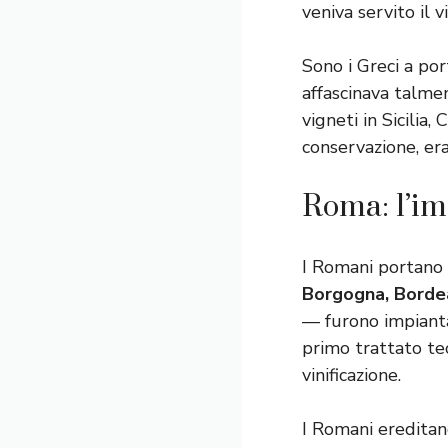
veniva servito il v
Sono i Greci a port
affascinava talme
vigneti in Sicilia,
conservazione, er
Roma: l’im
I Romani portano l
Borgogna, Borde
— furono impianta
primo trattato tec
vinificazione.
I Romani ereditan