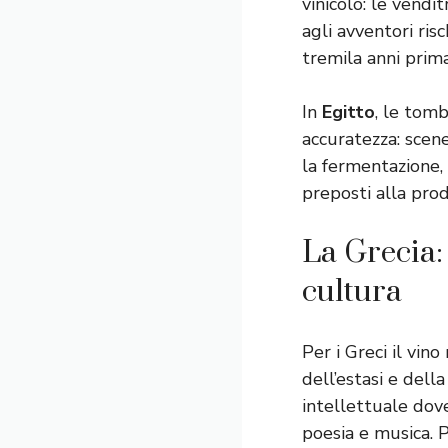
vinicolo: le vendi
agli avventori ris
tremila anni prim
In
Egitto
, le tomb
accuratezza: scen
la fermentazione,
preposti alla pro
La Grecia: 
cultura
Per i Greci il vin
dell’estasi e della
intellettuale dove
poesia e musica. 