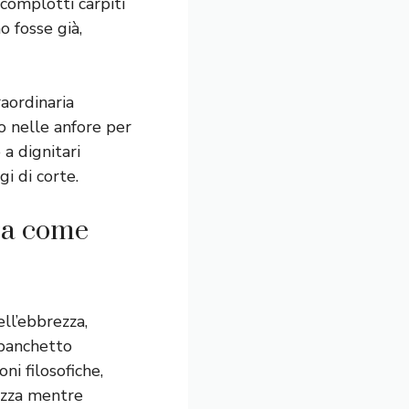
 complotti carpiti
o fosse già,
raordinaria
o nelle anfore per
a dignitari
i di corte.
ura come
ell’ebbrezza,
anchetto
ni filosofiche,
lezza mentre