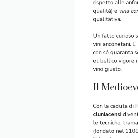
rispetto alle anfo
qualità) e
vina c
qualitativa.
Un fatto curioso 
vini anconetani. E
con sé quaranta s
et bellico vigore 
vino giusto.
Il Medioev
Con la caduta di R
cluniacensi
divent
le tecniche, tram
(fondato nel 1100