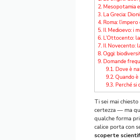
2.
Mesopotamia ed 
3.
La Grecia: Dioni
4.
Roma: l’impero c
5.
Il Medioevo: i m
6.
L’Ottocento: la
7.
Il Novecento: la
8.
Oggi: biodiversit
9.
Domande frequen
9.1.
Dove è nat
9.2.
Quando è s
9.3.
Perché si d
Ti sei mai chiesto
certezza — ma qu
qualche forma pri
calice porta con s
scoperte scienti