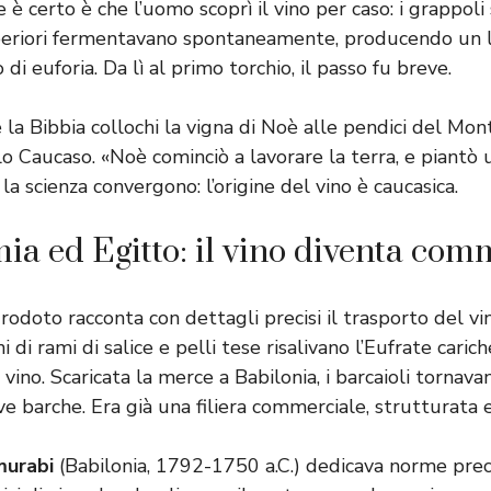
 è certo è che l’uomo scoprì il vino per caso: i grappoli s
uperiori fermentavano spontaneamente, producendo un l
di euforia. Da lì al primo torchio, il passo fu breve.
la Bibbia collochi la vigna di Noè alle pendici del Mont
lo Caucaso. «Noè cominciò a lavorare la terra, e piantò 
 la scienza convergono: l’origine del vino è caucasica.
a ed Egitto: il vino diventa com
rodoto racconta con dettagli precisi il trasporto del vin
 di rami di salice e pelli tese risalivano l’Eufrate caric
vino. Scaricata la merce a Babilonia, i barcaioli tornava
e barche. Era già una filiera commerciale, strutturata e
murabi
(Babilonia, 1792-1750 a.C.) dedicava norme pre