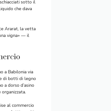
chiacciati sotto il
iquido che dava
e Ararat, la vetta
una vigna» — il
mercio
o a Babilonia via
he di botti di legno
no a dorso d’asino
 organizzata.
cise al commercio