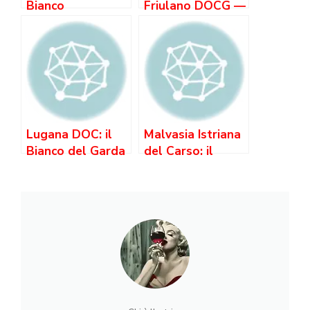
Bianco
Friulano DOCG —
dell’Appennino
il Grande Bianco
che Non Hai
Dolce di cui Non
Ancora Scoperto
Hai Sentito
Parlare
Lugana DOC: il
Malvasia Istriana
Bianco del Garda
del Carso: il
che Invecchia
Bianco Aromatico
come un Grande
dell’Adriatico