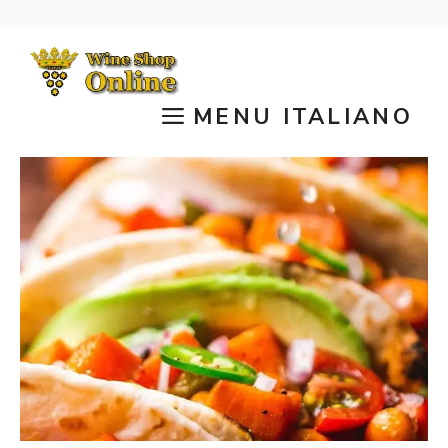
Vai
al
contenuto
MENU ITALIANO