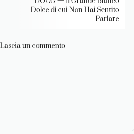
DOCG — il Grande Bianco
Dolce di cui Non Hai Sentito
Parlare
Lascia un commento
Commento