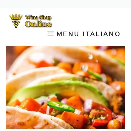
Vai
al
contenuto
MENU ITALIANO