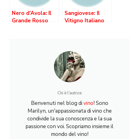
Nero d’Avola: Il
Sangiovese: Il
Grande Rosso
Vitigno Italiano
Siciliano —
più Coltivato —
Caratteristiche,
da Chianti a
Gusto e
Brunello
Abbinamenti
Chi è l'autrice
Benvenuti nel blog di
vino
! Sono
Marilyn, un'appassionata di vino che
condivide la sua conoscenza e la sua
passione con voi. Scopriamo insieme il
mondo del vino!