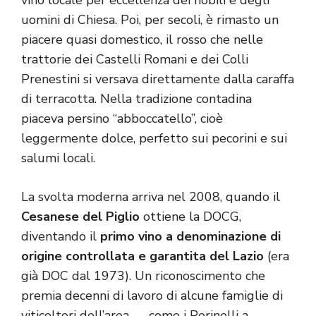
vino locale per eccellenza dei nobili e degli
uomini di Chiesa. Poi, per secoli, è rimasto un
piacere quasi domestico, il rosso che nelle
trattorie dei Castelli Romani e dei Colli
Prenestini si versava direttamente dalla caraffa
di terracotta. Nella tradizione contadina
piaceva persino “abboccatello”, cioè
leggermente dolce, perfetto sui pecorini e sui
salumi locali.
La svolta moderna arriva nel 2008, quando il
Cesanese del Piglio
ottiene la DOCG,
diventando il
primo vino a denominazione di
origine controllata e garantita del Lazio
(era
già DOC dal 1973). Un riconoscimento che
premia decenni di lavoro di alcune famiglie di
viticoltori dell’area — come i Perinelli a