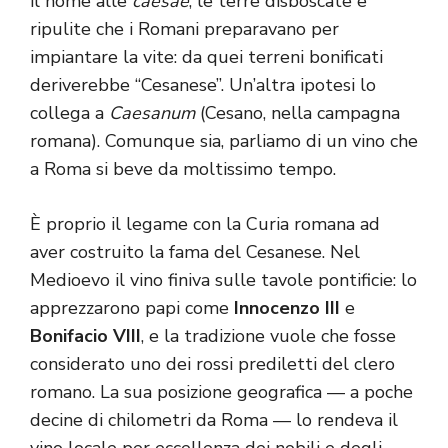
il nome alle
caesae
, le terre disboscate e
ripulite che i Romani preparavano per
impiantare la vite: da quei terreni bonificati
deriverebbe “Cesanese”. Un’altra ipotesi lo
collega a
Caesanum
(Cesano, nella campagna
romana). Comunque sia, parliamo di un vino che
a Roma si beve da moltissimo tempo.
È proprio il legame con la Curia romana ad
aver costruito la fama del Cesanese. Nel
Medioevo il vino finiva sulle tavole pontificie: lo
apprezzarono papi come
Innocenzo III
e
Bonifacio VIII
, e la tradizione vuole che fosse
considerato uno dei rossi prediletti del clero
romano. La sua posizione geografica — a poche
decine di chilometri da Roma — lo rendeva il