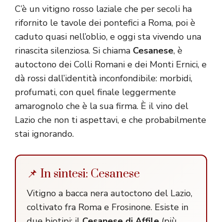
C’è un vitigno rosso laziale che per secoli ha
rifornito le tavole dei pontefici a Roma, poi è
caduto quasi nell’oblio, e oggi sta vivendo una
rinascita silenziosa. Si chiama
Cesanese
, è
autoctono dei Colli Romani e dei Monti Ernici, e
dà rossi dall’identità inconfondibile: morbidi,
profumati, con quel finale leggermente
amarognolo che è la sua firma. È il vino del
Lazio che non ti aspettavi, e che probabilmente
stai ignorando.
📌 In sintesi: Cesanese
Vitigno a bacca nera autoctono del Lazio,
coltivato fra Roma e Frosinone. Esiste in
due biotipi: il
Cesanese di Affile
(più