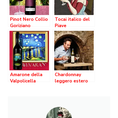
Pinot Nero Collio
Tocai italico del
Goriziano
Piave
Amarone della
Chardonnay
Valpolicella
leggero estero
Classico Riserva