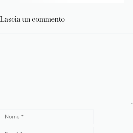
Lascia un commento
Commento
Nome
Email