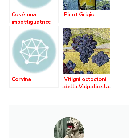
Cos’è una
Pinot Grigio
imbottigliatrice
ed a cosa serve in
cantina?
Corvina
Vitigni octoctoni
della Valpolicella
( Veneto )