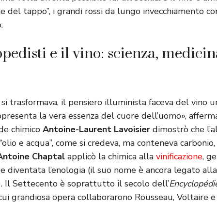
ne del tappo”, i grandi rossi da lungo invecchiamento c
.
pedisti e il vino: scienza, medicin
si trasformava, il pensiero illuminista faceva del vino 
rappresenta la vera essenza del cuore dell’uomo», affer
nde chimico
Antoine-Laurent Lavoisier
dimostrò che l’a
“olio e acqua”, come si credeva, ma conteneva carbonio,
Antoine Chaptal
applicò la chimica alla
vinificazione
, g
e diventata l’enologia (il suo nome è ancora legato alla
). Il Settecento è soprattutto il secolo dell’
Encyclopédi
a cui grandiosa opera collaborarono Rousseau, Voltaire e 