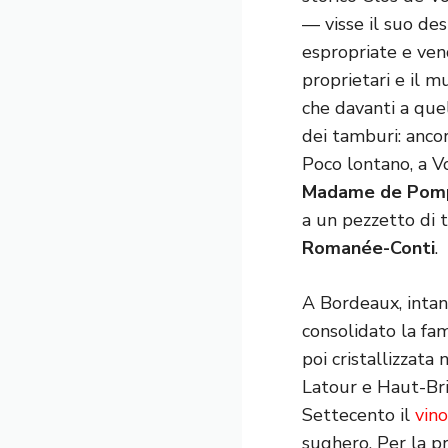
— visse il suo des
espropriate e vend
proprietari e il m
che davanti a quel
dei tamburi: ancor
Poco lontano, a V
Madame de Pom
a un pezzetto di 
Romanée-Conti
.
A Bordeaux, intan
consolidato la fam
poi cristallizzata
Latour e Haut-Bri
Settecento il
vino
sughero. Per la p