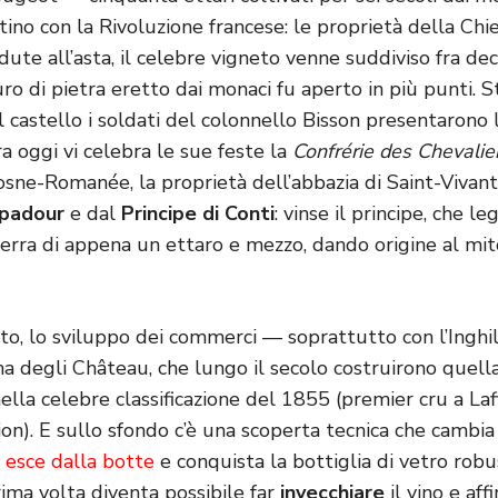
tino con la Rivoluzione francese: le proprietà della Chi
ute all’asta, il celebre vigneto venne suddiviso fra dec
uro di pietra eretto dai monaci fu aperto in più punti. 
 castello i soldati del colonnello Bisson presentarono l
a oggi vi celebra le sue feste la
Confrérie des Chevalie
osne-Romanée, la proprietà dell’abbazia di Saint-Vivant
padour
e dal
Principe di Conti
: vinse il principe, che l
terra di appena un ettaro e mezzo, dando origine al mit
to, lo sviluppo dei commerci — soprattutto con l’Inghi
a degli Château, che lungo il secolo costruirono quella 
 nella celebre classificazione del 1855 (premier cru a La
on). E sullo sfondo c’è una scoperta tecnica che cambia 
 esce dalla botte
e conquista la bottiglia di vetro robu
rima volta diventa possibile far
invecchiare
il vino e aff