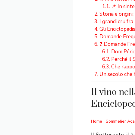
1.1.
📌 In sinte
2.
Storia e origini:
3.
I grandi cru fra
4.
Gli Enciclopedist
5.
Domande Frequen
6.
❓ Domande Frequ
6.1.
Dom Périg
6.2.
Perché il 
6.3.
Che rappor
7.
Un secolo che h
Il vino nel
Encicloped
Home
›
Sommelier Ac
Il Settecento, il “