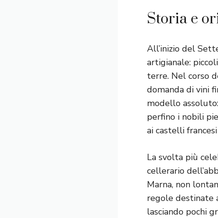
Storia e or
All’inizio del Set
artigianale: picco
terre. Nel corso d
domanda di vini f
modello assoluto: 
perfino i nobili p
ai castelli frances
La svolta più cel
cellerario dell’ab
Marna, non lontan
regole destinate a
lasciando pochi g