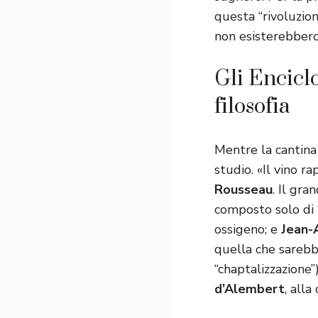
questa “rivoluzio
non esisterebbero
Gli Enciclo
filosofia
Mentre la cantina 
studio. «Il vino 
Rousseau
. Il gra
composto solo di 
ossigeno; e
Jean-
quella che sarebb
“chaptalizzazione”
d’Alembert
, all