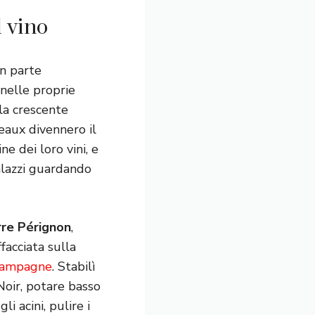
l vino
an parte
 nelle proprie
 la crescente
eaux divennero il
e dei loro vini, e
palazzi guardando
re Pérignon
,
facciata sulla
ampagne
. Stabilì
 Noir, potare basso
 acini, pulire i