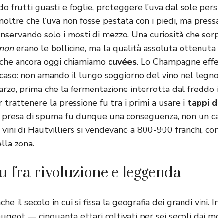
o frutti guasti e foglie, proteggere l’uva dal sole pers
noltre che l’uva non fosse pestata con i piedi, ma press
conservando solo i mosti di mezzo. Una curiosità che sorp
non
erano le bollicine, ma la qualità assoluta ottenuta
e che ancora oggi chiamiamo
cuvées
. Lo Champagne effer
caso: non amando il lungo soggiorno del vino nel legn
arzo, prima che la fermentazione interrotta dal freddo i
 trattenere la pressione fu tra i primi a usare i
tappi d
 presa di spuma fu dunque una conseguenza, non un cal
 vini di Hautvilliers si vendevano a 800-900 franchi, co
ella zona.
ru fra rivoluzione e leggenda
he il secolo in cui si fissa la geografia dei grandi vini. 
ugeot — cinquanta ettari coltivati per sei secoli dai mo