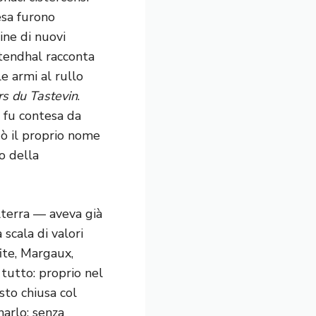
esa furono
ine di nuovi
Stendhal racconta
e armi al rullo
rs du Tastevin
.
 fu contesa da
egò il proprio nome
o della
lterra — aveva già
scala di valori
fite, Margaux,
tutto: proprio nel
sto chiusa col
inarlo: senza