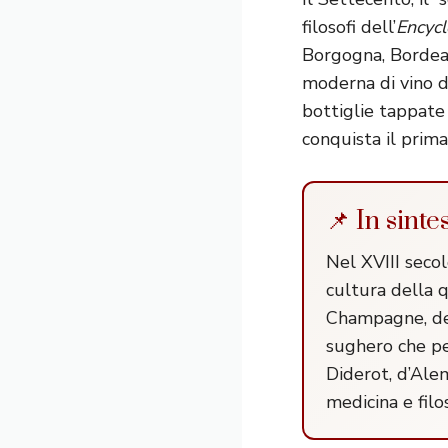
filosofi dell’
Encycl
Borgogna, Bordeau
moderna di vino di
bottiglie tappate 
conquista il prim
📌 In sinte
Nel XVIII secol
cultura della q
Champagne, dei
sughero che per
Diderot, d’Ale
medicina e filo