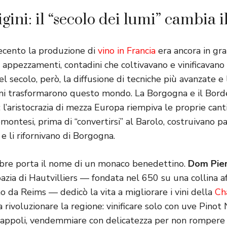
igini: il “secolo dei lumi” cambia i
tecento la produzione di
vino in Francia
era ancora in gr
li appezzamenti, contadini che coltivavano e vinificavano
el secolo, però, la diffusione di tecniche più avanzate e
ini trasformarono questo mondo. La Borgogna e il Bord
l’aristocrazia di mezza Europa riempiva le proprie cantin
iemontesi, prima di “convertirsi” al Barolo, costruivano 
i e li rifornivano di Borgogna.
ebre porta il nome di un monaco benedettino.
Dom Pier
bazia di Hautvilliers — fondata nel 650 su una collina af
o da Reims — dedicò la vita a migliorare i vini della
Ch
 rivoluzionare la regione: vinificare solo con uve Pinot
rappoli, vendemmiare con delicatezza per non rompere gli