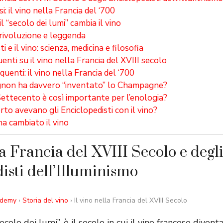
si: il vino nella Francia del ‘700
 il “secolo dei lumi” cambia il vino
 rivoluzione e leggenda
i e il vino: scienza, medicina e filosofia
ti su il vino nella Francia del XVIII secolo
enti: il vino nella Francia del ‘700
non ha davvero “inventato” lo Champagne?
Settecento è così importante per l’enologia?
to avevano gli Enciclopedisti con il vino?
a cambiato il vino
la Francia del XVIII Secolo e degl
isti dell’Illuminismo
ademy
›
Storia del vino
› Il vino nella Francia del XVIII Secolo
secolo dei lumi”, è il secolo in cui il vino francese diven