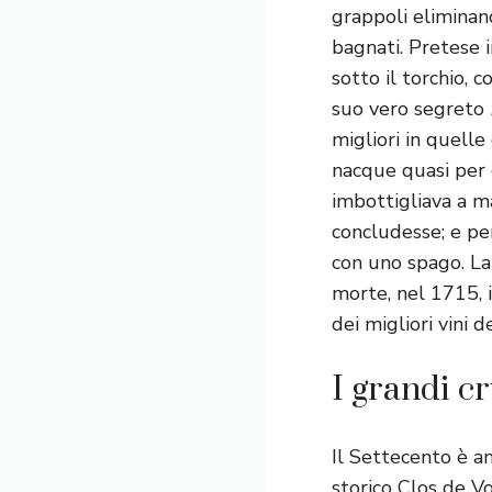
grappoli eliminand
bagnati. Pretese i
sotto il torchio, 
suo vero segreto
migliori in quell
nacque quasi per 
imbottigliava a m
concludesse; e per
con uno spago. La
morte, nel 1715, i
dei migliori vini d
I grandi c
Il Settecento è anc
storico Clos de Vo