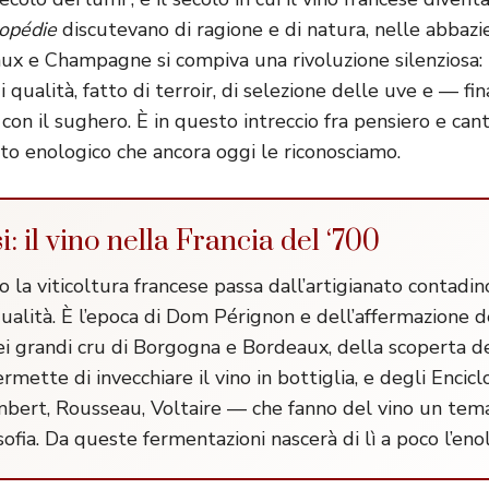
opédie
discutevano di ragione e di natura, nelle abbazie
x e Champagne si compiva una rivoluzione silenziosa: 
 qualità, fatto di terroir, di selezione delle uve e — f
con il sughero. È in questo intreccio fra pensiero e cant
ato enologico che ancora oggi le riconosciamo.
si: il vino nella Francia del ‘700
o la viticoltura francese passa dall’artigianato contadin
ualità. È l’epoca di Dom Pérignon e dell’affermazione d
 grandi cru di Borgogna e Bordeaux, della scoperta de
mette di invecchiare il vino in bottiglia, e degli Encic
mbert, Rousseau, Voltaire — che fanno del vino un tema 
sofia. Da queste fermentazioni nascerà di lì a poco l’en