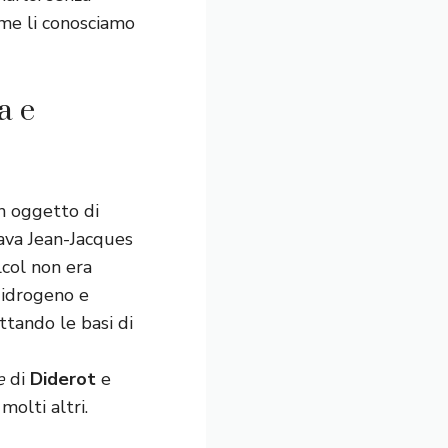
ome li conosciamo
a e
un oggetto di
mava Jean-Jacques
lcol non era
 idrogeno e
ettando le basi di
e
di
Diderot
e
molti altri.