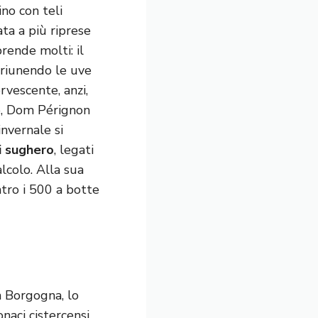
ino con teli
ata a più riprese
rende molti: il
 riunendo le uve
vescente, anzi,
o, Dom Pérignon
nvernale si
i sughero
, legati
colo. Alla sua
ntro i 500 a botte
In Borgogna, lo
naci cistercensi