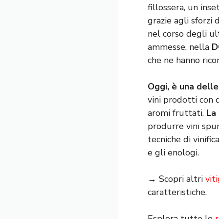
fillossera, un inse
grazie agli sforzi 
nel corso degli ul
ammesse, nella
D
che ne hanno rico
Oggi, è una delle
vini prodotti con
aromi fruttati.
La 
produrre vini spum
tecniche di vinifi
e gli enologi.
→ Scopri altri
viti
caratteristiche.
Esplora tutte le
r