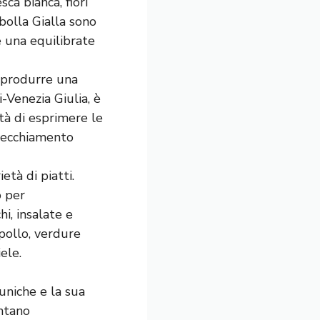
ca bianca, fiori
bolla Gialla sono
e una equilibrate
r produrre una
li-Venezia Giulia, è
ità di esprimere le
nvecchiamento
età di piatti.
o per
i, insalate e
 pollo, verdure
ele.
uniche e la sua
entano