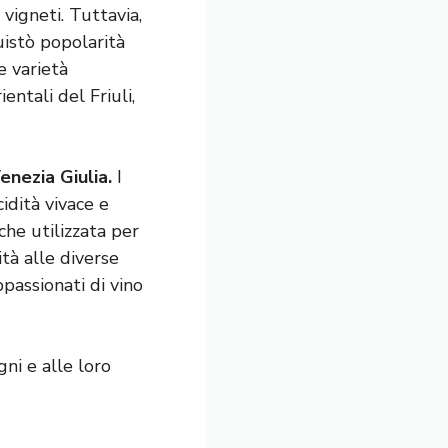
 vigneti. Tuttavia,
quistò popolarità
e varietà
entali del Friuli,
enezia Giulia.
I
idità vivace e
che utilizzata per
ità alle diverse
ppassionati di vino
gni e alle loro