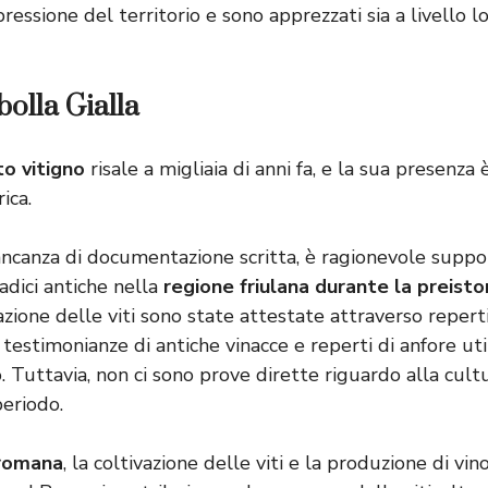
essione del territorio e sono apprezzati sia a livello l
bolla Gialla
to vitigno
risale a migliaia di anni fa, e la sua presenz
ica.
canza di documentazione scritta, è ragionevole suppor
adici antiche nella
regione friulana durante la preisto
vazione delle viti sono state attestate attraverso reperti
testimonianze di antiche vinacce e reperti di anfore util
. Tuttavia, non ci sono prove dirette riguardo alla cult
periodo.
 romana
, la coltivazione delle viti e la produzione di vin