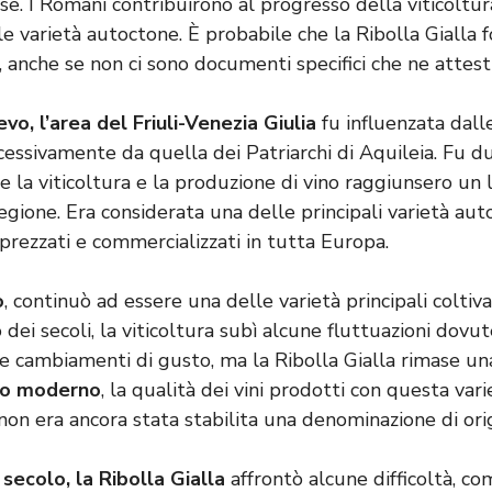
e. I Romani contribuirono al progresso della viticoltur
le varietà autoctone. È probabile che la Ribolla Gialla 
 anche se non ci sono documenti specifici che ne attest
vo, l’area del Friuli-Venezia Giulia
fu influenzata dall
essivamente da quella dei Patriarchi di Aquileia. Fu du
e la viticoltura e la produzione di vino raggiunsero un l
egione. Era considerata una delle principali varietà auto
prezzati e commercializzati in tutta Europa.
o
, continuò ad essere una delle varietà principali coltiv
o dei secoli, la viticoltura subì alcune fluttuazioni dovu
e cambiamenti di gusto, ma la Ribolla Gialla rimase un
odo moderno
, la qualità dei vini prodotti con questa vari
on era ancora stata stabilita una denominazione di orig
secolo, la Ribolla Gialla
affrontò alcune difficoltà, com