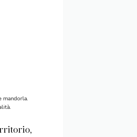
ve mandorla.
lità.
ritorio,