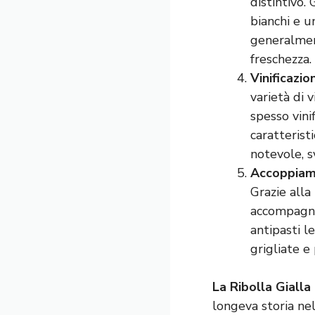
distintivo.
bianchi e u
generalment
freschezza.
Vinificazio
varietà di v
spesso vini
caratterist
notevole, 
Accoppiame
Grazie alla
accompagnar
antipasti l
grigliate e 
La Ribolla Gialla
longeva storia nel