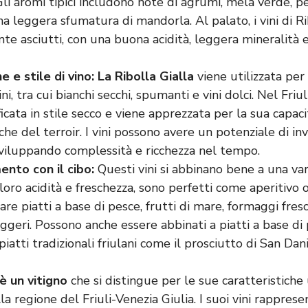
 Gli aromi tipici includono note di agrumi, mela verde, pes
na leggera sfumatura di mandorla. Al palato, i vini di Ri
e asciutti, con una buona acidità, leggera mineralità 
ne e stile di vino: La Ribolla Gialla
viene utilizzata pe
ini, tra cui bianchi secchi, spumanti e vini dolci. Nel Friu
ficata in stile secco e viene apprezzata per la sua capac
iche del terroir. I vini possono avere un potenziale di i
sviluppando complessità e ricchezza nel tempo.
nto con il cibo:
Questi vini si abbinano bene a una vari
 loro acidità e freschezza, sono perfetti come aperitivo 
e piatti a base di pesce, frutti di mare, formaggi fresch
eggeri. Possono anche essere abbinati a piatti a base di
piatti tradizionali friulani come il prosciutto di San Dani
 è un vitigno
che si distingue per le sue caratteristiche 
la regione del Friuli-Venezia Giulia. I suoi vini rappres