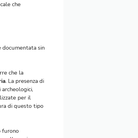
ocale che
a è documentata sin
re che la
ria
. La presenza di
 archeologici,
izzate per il
ura di questo tipo
o furono