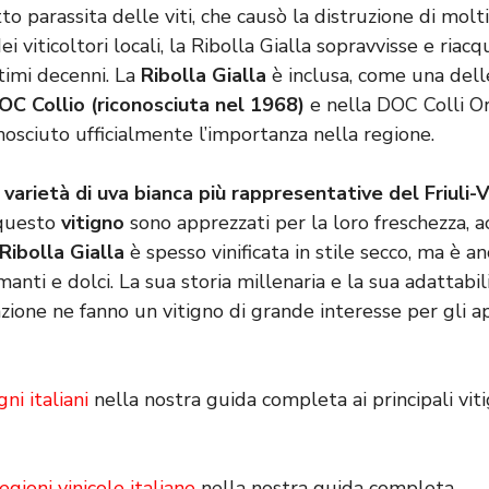
tto parassita delle viti, che causò la distruzione di molti
dei viticoltori locali, la Ribolla Gialla sopravvisse e riac
timi decenni. La
Ribolla Gialla
è inclusa, come una dell
OC Collio (riconosciuta nel 1968)
e nella DOC Colli Ori
nosciuto ufficialmente l’importanza nella regione.
 varietà di uva bianca più rappresentative del Friuli-V
 questo
vitigno
sono apprezzati per la loro freschezza, ac
Ribolla Gialla
è spesso vinificata in stile secco, ma è an
anti e dolci. La sua storia millenaria e la sua adattabil
cazione ne fanno un vitigno di grande interesse per gli a
gni italiani
nella nostra guida completa ai principali viti
egioni vinicole italiane
nella nostra guida completa.