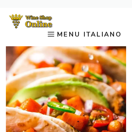
Vai
al
contenuto
MENU ITALIANO