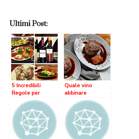
Ultimi Post:
5 Incredibili
Quale vino
Regole per
abbinare
Abbinare Vino e
all’ossobuco alla
Cibo: Una Guida
milanese?
Straordinaria