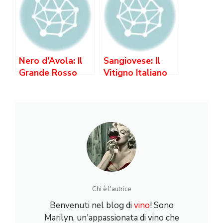
Nero d’Avola: Il
Sangiovese: Il
Grande Rosso
Vitigno Italiano
Siciliano —
più Coltivato —
Caratteristiche,
da Chianti a
Gusto e
Brunello
Abbinamenti
Chi è l'autrice
Benvenuti nel blog di
vino
! Sono
Marilyn, un'appassionata di vino che