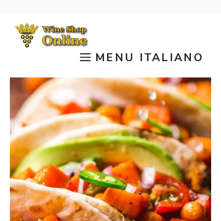
Vai
al
contenuto
MENU ITALIANO