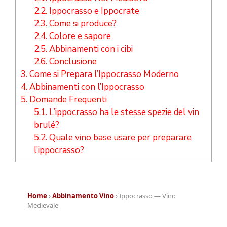
2.2.
Ippocrasso e Ippocrate
2.3.
Come si produce?
2.4.
Colore e sapore
2.5.
Abbinamenti con i cibi
2.6.
Conclusione
3.
Come si Prepara l’Ippocrasso Moderno
4.
Abbinamenti con l’Ippocrasso
5.
Domande Frequenti
5.1.
L’ippocrasso ha le stesse spezie del vin
brulé?
5.2.
Quale vino base usare per preparare
l’ippocrasso?
Home
›
Abbinamento Vino
› Ippocrasso — Vino
Medievale