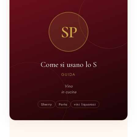
SP
Come si usano lo S
GUIDA
Vino
in cucina
Sherry
Porto
vini liquorosi