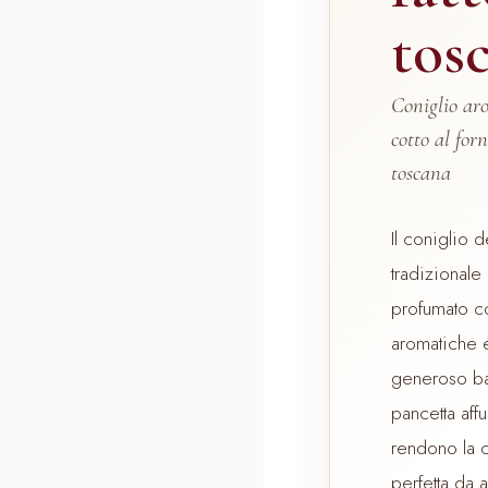
tos
Coniglio aro
cotto al for
toscana
Il coniglio d
tradizionale
profumato c
aromatiche e
generoso ba
pancetta affu
rendono la c
perfetta da