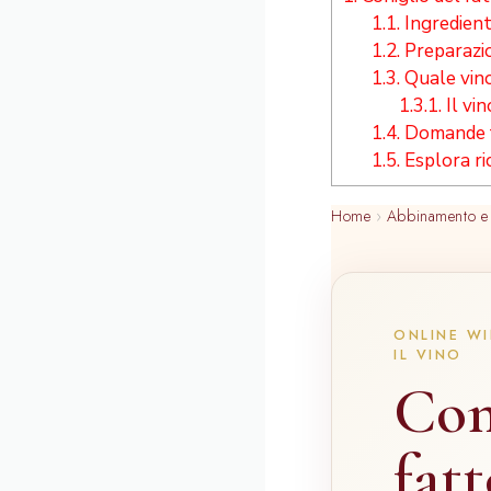
1.1.
Ingredient
1.2.
Preparazi
1.3.
Quale vino
1.3.1.
Il vi
1.4.
Domande f
1.5.
Esplora ri
Home
›
Abbinamento e 
ONLINE WI
IL VINO
Con
fat