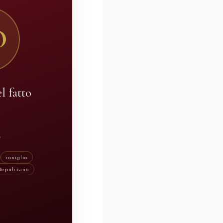
O
l fatto
A
coniglio
tepulciano