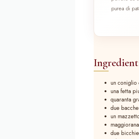
purea di pata
Ingredien
un coniglio
una fetta pi
quaranta gr
due bacche 
un mazzetto
maggiorana
due bicchie