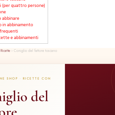
i (per quattro persone)
one
 abbinare
no in abbinamento
requenti
cette e abbinamenti
Ricette
›
Coniglio del fattore toscano
NE SHOP · RICETTE CON
iglio del
tore