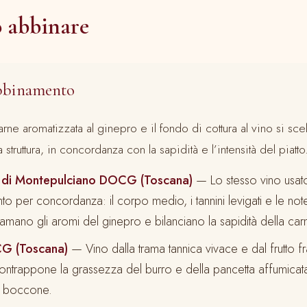
 abbinare
abbinamento
carne aromatizzata al ginepro e il fondo di cottura al vino si sc
struttura, in concordanza con la sapidità e l’intensità del piatto
 di Montepulciano DOCG (Toscana)
— Lo stesso vino usato
o per concordanza: il corpo medio, i tannini levigati e le note 
iamano gli aromi del ginepro e bilanciano la sapidità della ca
CG (Toscana)
— Vino dalla trama tannica vivace e dal frutto fr
ntrappone la grassezza del burro e della pancetta affumicata,
i boccone.