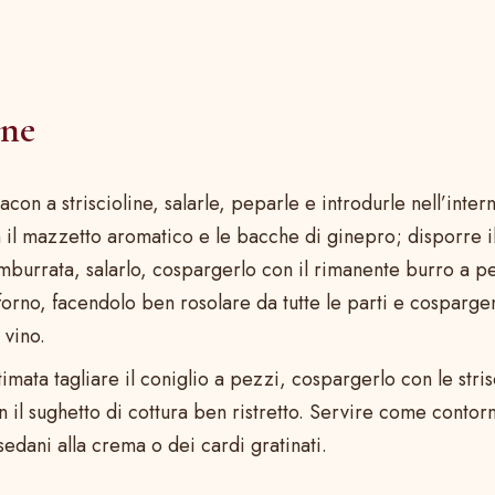
one
bacon a striscioline, salarle, peparle e introdurle nell’inter
 il mazzetto aromatico e le bacche di ginepro; disporre il
mburrata, salarlo, cospargerlo con il rimanente burro a pe
forno, facendolo ben rosolare da tutte le parti e cosparge
 vino.
timata tagliare il coniglio a pezzi, cospargerlo con le stri
n il sughetto di cottura ben ristretto. Servire come conto
sedani alla crema o dei cardi gratinati.