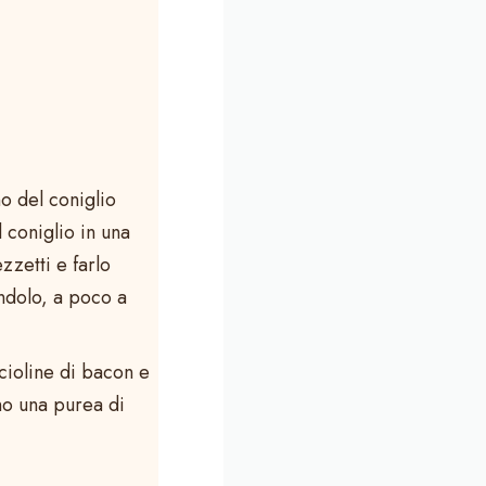
no del coniglio
 coniglio in una
zzetti e farlo
ndolo, a poco a
scioline di bacon e
rno una purea di