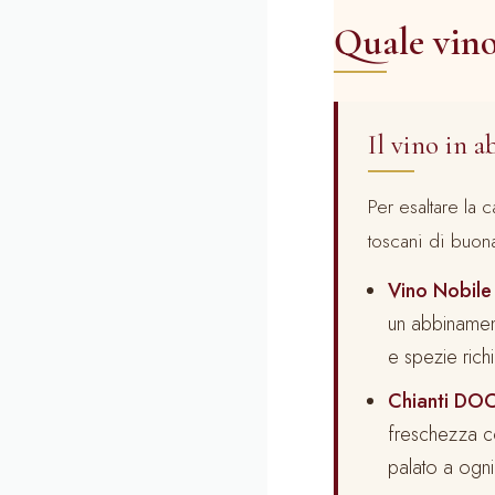
Quale vino
Il vino in 
Per esaltare la 
toscani di buona 
Vino Nobile
un abbinament
e spezie rich
Chianti DO
freschezza co
palato a ogn