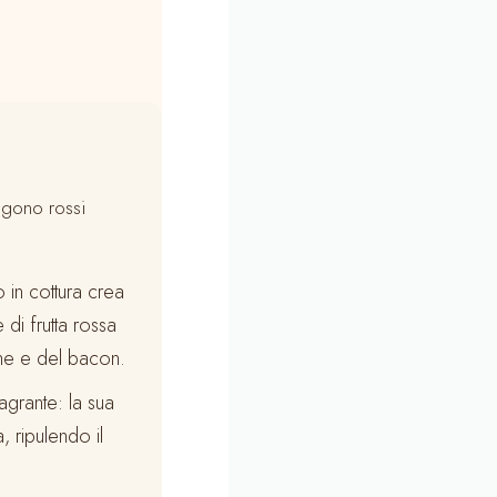
elgono rossi
.
 in cottura crea
di frutta rossa
rne e del bacon.
agrante: la sua
 ripulendo il