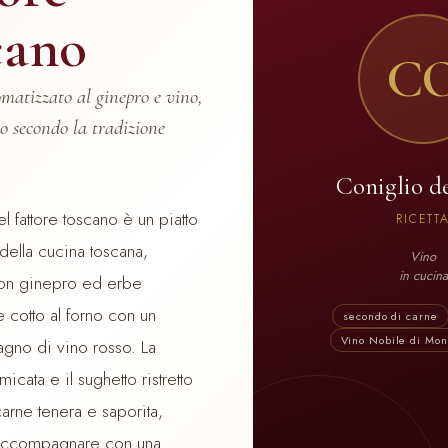
cano
C
matizzato al ginepro e vino,
no secondo la tradizione
Coniglio de
el fattore toscano è un piatto
RICETT
 della cucina toscana,
Vino
in cucina
on ginepro ed erbe
 cotto al forno con un
secondo di carne
Vino Nobile di Mon
gno di vino rosso. La
micata e il sughetto ristretto
arne tenera e saporita,
 accompagnare con una