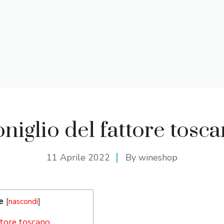
niglio del fattore tosc
11 Aprile 2022
By
wineshop
e
[
nascondi
]
ttore toscano