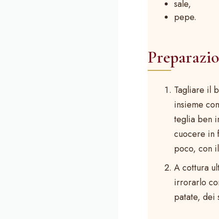
sale,
pepe.
Preparazi
Tagliare il 
insieme con
teglia ben i
cuocere in 
poco, con il
A cottura ul
irrorarlo co
patate, dei 