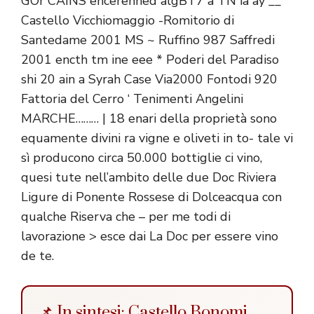
GOr CAINS ehcerenned algBT7 a TN ia ay __
Castello Vicchiomaggio -Romitorio di
Santedame 2001 MS ~ Ruffino 987 Saffredi
2001 encth tm ine eee * Poderi del Paradiso
shi 20 ain a Syrah Case Via2000 Fontodi 920
Fattoria del Cerro ‘ Tenimenti Angelini
MARCHE……… | 18 enari della proprietà sono
equamente divini ra vigne e oliveti in to- tale vi
sì producono circa 50.000 bottiglie ci vino,
quesi tute nell’ambito delle due Doc Riviera
Ligure di Ponente Rossese di Dolceacqua con
qualche Riserva che – per me todi di
lavorazione > esce dai La Doc per essere vino
de te.
📌 In sintesi: Castello Bonomi