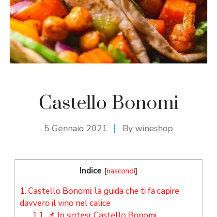
Castello Bonomi
5 Gennaio 2021
By
wineshop
Indice
[
nascondi
]
1.
Castello Bonomi: la guida che ti fa capire
davvero il vino nel calice
1.1.
📌 In sintesi: Castello Bonomi