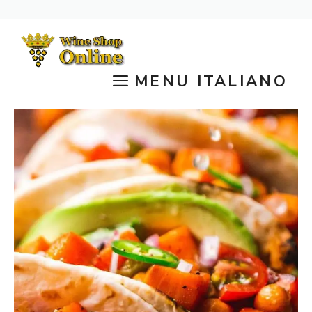
Vai
al
contenuto
MENU ITALIANO