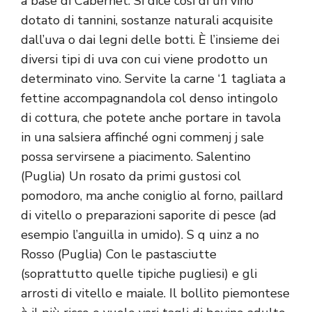
a base di Cabernet. Si dice così di un vino
dotato di tannini, sostanze naturali acquisite
dall’uva o dai legni delle botti. È l’insieme dei
diversi tipi di uva con cui viene prodotto un
determinato vino. Servite la carne ‘1 tagliata a
fettine accompagnandola col denso intingolo
di cottura, che potete anche portare in tavola
in una salsiera affinché ogni commenj j sale
possa servirsene a piacimento. Salentino
(Puglia) Un rosato da primi gustosi col
pomodoro, ma anche coniglio al forno, paillard
di vitello o preparazioni saporite di pesce (ad
esempio l’anguilla in umido). S q uinz a no
Rosso (Puglia) Con le pastasciutte
(soprattutto quelle tipiche pugliesi) e gli
arrosti di vitello e maiale. Il bollito piemontese