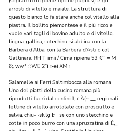
(soprattutto quelle tipiche pugliesi) e gli
arrosti di vitello e maiale. La struttura di
questo bianco lo fa stare anche col vitello alla
piastra. Il bollito piemontese e il più ricco e
vuole vari tagli di bovino adulto e di vitello,
lingua, gallina, cotechino: si abbina con la
Barbera d’Alba, con la Barbera d’Asti o col
Gattinara. RHT iimii / Cima ripiena 53 €”’ = M
6;, ww* ›’:WE 2“ì «-ei XM ›
Salamelle ai Ferri Saltimbocca alla romana
Uno del piatti della cucina romana più
riprodotti fuori dal confini:fl: r À(~ __ regionali:
fettine di vitello arrotolate con prosciutto e
salvia, chiu- -sk.lg I:›_ se con uno stecchino e
cotte in poco burro con una spruzzatina di È,_