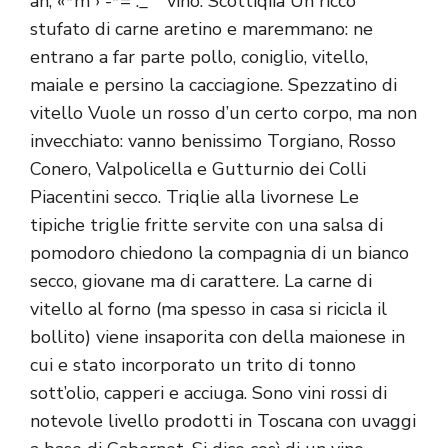
ah; «*m › -*=”._ ` vino. Scottiqiia Un ricco
stufato di carne aretino e maremmano: ne
entrano a far parte pollo, coniglio, vitello,
maiale e persino la cacciagione. Spezzatino di
vitello Vuole un rosso d’un certo corpo, ma non
invecchiato: vanno benissimo Torgiano, Rosso
Conero, Valpolicella e Gutturnio dei Colli
Piacentini secco. Triqlie alla livornese Le
tipiche triglie fritte servite con una salsa di
pomodoro chiedono la compagnia di un bianco
secco, giovane ma di carattere. La carne di
vitello al forno (ma spesso in casa si ricicla il
bollito) viene insaporita con della maionese in
cui e stato incorporato un trito di tonno
sott’olio, capperi e acciuga. Sono vini rossi di
notevole livello prodotti in Toscana con uvaggi