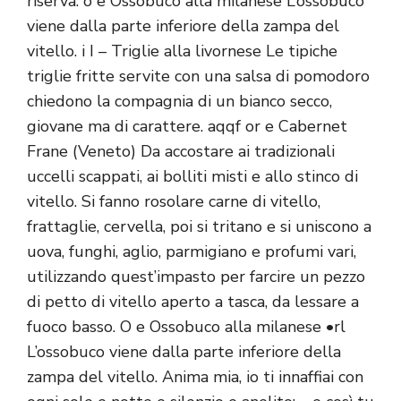
riserva. o e Ossobuco alla milanese L’ossobuco
viene dalla parte inferiore della zampa del
vitello. i I – Triglie alla livornese Le tipiche
triglie fritte servite con una salsa di pomodoro
chiedono la compagnia di un bianco secco,
giovane ma di carattere. aqqf or e Cabernet
Frane (Veneto) Da accostare ai tradizionali
uccelli scappati, ai bolliti misti e allo stinco di
vitello. Si fanno rosolare carne di vitello,
frattaglie, cervella, poi si tritano e si uniscono a
uova, funghi, aglio, parmigiano e profumi vari,
utilizzando quest’impasto per farcire un pezzo
di petto di vitello aperto a tasca, da lessare a
fuoco basso. O e Ossobuco alla milanese •rl
L’ossobuco viene dalla parte inferiore della
zampa del vitello. Anima mia, io ti innaffiai con