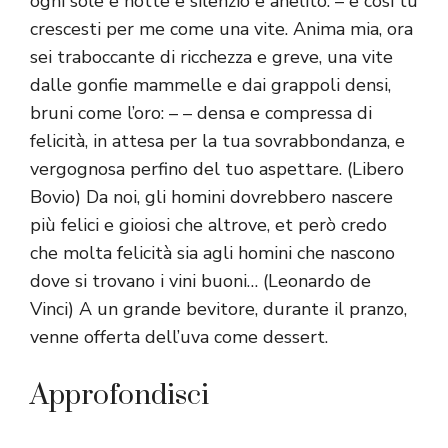
ogni sole e notte e silenzio e anelito: – e così tu
crescesti per me come una vite. Anima mia, ora
sei traboccante di ricchezza e greve, una vite
dalle gonfie mammelle e dai grappoli densi,
bruni come l’oro: – – densa e compressa di
felicità, in attesa per la tua sovrabbondanza, e
vergognosa perfino del tuo aspettare. (Libero
Bovio) Da noi, gli homini dovrebbero nascere
più felici e gioiosi che altrove, et però credo
che molta felicità sia agli homini che nascono
dove si trovano i vini buoni… (Leonardo de
Vinci) A un grande bevitore, durante il pranzo,
venne offerta dell’uva come dessert.
Approfondisci