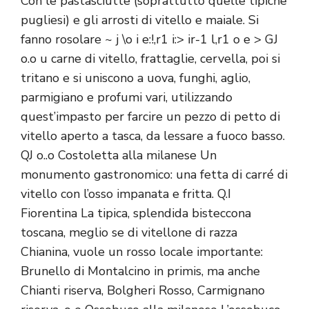
Con le pastasciutte (soprattutto quelle tipiche
pugliesi) e gli arrosti di vitello e maiale. Si
fanno rosolare ~ j \o i e:!,r1 i:> ir-1 l,r1 o e > GJ
o.o u carne di vitello, frattaglie, cervella, poi si
tritano e si uniscono a uova, funghi, aglio,
parmigiano e profumi vari, utilizzando
quest’impasto per farcire un pezzo di petto di
vitello aperto a tasca, da lessare a fuoco basso.
QJ o..o Costoletta alla milanese Un
monumento gastronomico: una fetta di carré di
vitello con l’osso impanata e fritta. Q.I
Fiorentina La tipica, splendida bisteccona
toscana, meglio se di vitellone di razza
Chianina, vuole un rosso locale importante:
Brunello di Montalcino in primis, ma anche
Chianti riserva, Bolgheri Rosso, Carmignano