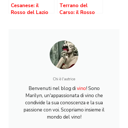
Cesanese: il
Terrano del
Rosso del Lazio
Carso: il Rosso
che i Papi
Minerale
Bevevano — e
dell’Altopiano
che Stai
Triestino
Ignorando
Chi è l'autrice
Benvenuti nel blog di
vino
! Sono
Marilyn, un'appassionata di vino che
condivide la sua conoscenza e la sua
passione con voi. Scopriamo insieme il
mondo del vino!