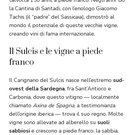
talvolta 150 anni, a piede franco. Negli anni ’80
la Cantina di Santadi, con l’enologo Giacomo
Tachis (il “padre” del Sassicaia), dimostrò al
mondo il potenziale di queste vecchie vigne,
creando vini di fama internazionale.
Il Sulcis e le vigne a piede
franco
Il Carignano del Sulcis nasce nell’estremo
sud-
ovest della Sardegna
, fra Sant’Antioco e
Carbonia, dove questo vitigno — localmente
chiamato
Axina de Spagna
, a testimonianza
dell’origine iberica — trova il suo regno. Molte
vigne sono allevate ad alberello su
suoli
sabbiosi
e crescono a piede franco: la sabbia,