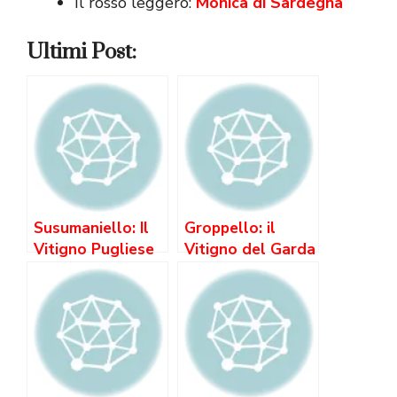
Il rosso leggero:
Monica di Sardegna
Ultimi Post:
Susumaniello: Il
Groppello: il
Vitigno Pugliese
Vitigno del Garda
che Nessuno
Bresciano che
Conosce (ma
Non Ti Aspetti
Tutti Amano)