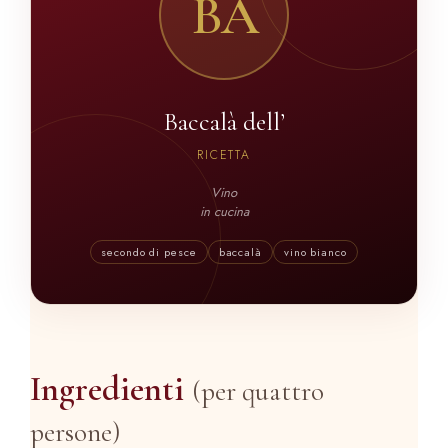
BA
Baccalà dell’
RICETTA
Vino
in cucina
secondo di pesce
baccalà
vino bianco
Ingredienti
(per quattro
persone)