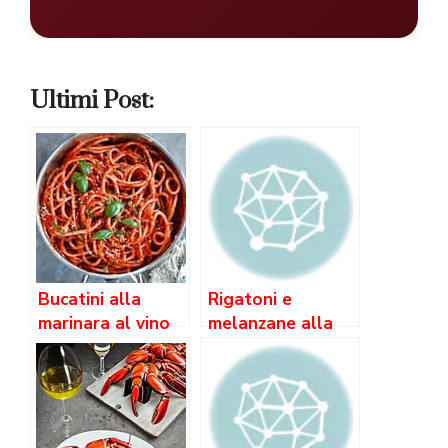
Ultimi Post:
Bucatini alla
Rigatoni e
marinara al vino
melanzane alla
bianco e Brandy
siciliana con
quale vino?