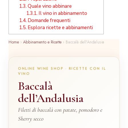
1.3.
Quale vino abbinare
1.3.1.
Il vino in abbinamento
1.4.
Domande frequenti
1.5.
Esplora ricette e abbinamenti
Home
›
Abbinamento e Ricette
›
Baccalà dell’Andalusia
ONLINE WINE SHOP · RICETTE CON IL
VINO
Baccalà
dell’Andalusia
Filetti di baccalà con patate, pomodoro e
Sherry secco