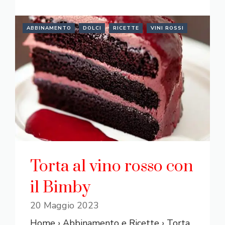
ABBINAMENTO
DOLCI
RICETTE
VINI ROSSI
Torta al vino rosso con
il Bimby
20 Maggio 2023
Home › Abbinamento e Ricette › Torta